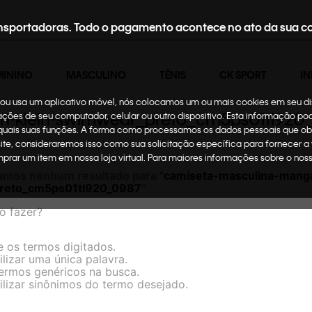
nsportadoras. Todo o pagamento acontece no ato da sua c
MININO
MASCULINO
TÊNIS
CK SPORT
IN
te ou usa um aplicativo móvel, nós colocamos um ou mais cookies em seu d
in-klein-swimwear_preto_cm5ps01tl920
mações de seu computador, celular ou outro dispositivo. Esta informação p
 quais suas funções. A forma como processamos os dados pessoais que ob
site, consideraremos isso como sua solicitação específica para fornecer a
omprar um item em nossa loja virtual. Para maiores informações sobre o no
amos nenhum resultado para "
camiseta-masculina-manga
reto_cm5ps01tl920_0987
"
o fazer?
e os termos digitados.
ilizar uma única palavra.
termos genéricos na busca.
ilizar sinônimos do termo desejado.