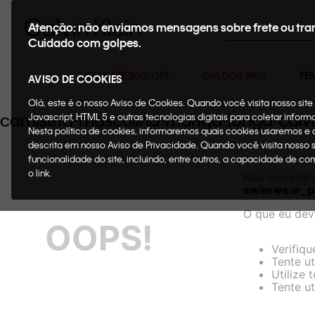
Buscar
Atenção: não enviamos mensagens sobre frete ou tra
Cuidado com golpes.
SALE ATÉ 50% OFF
DIA DOS PAIS
FE
AVISO DE COOKIES
Olá, este é o nosso Aviso de Cookies. Quando você visita nosso si
camiseta-masculina-manga-longa-calv
Javascript, HTML 5 e outras tecnologias digitais para coletar infor
Nesta política de cookies, informaremos quais cookies usaremos e
descrita em nosso Aviso de Privacidade. Quando você visita nosso 
funcionalidade do site, incluindo, entre outros, a capacidade de c
o link.
Não encontr
swimwear_p
O que eu dev
OOPS!
Verifiqu
Tente ut
Utilize 
Tente ut