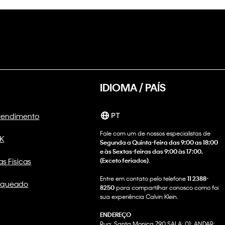
IDIOMA / PAÍS
Atendimento
PT
Fale com um de nossos especialistas de
CK
Segunda a Quinta-feira das 9:00 as 18:00
e às Sextas-feiras das 9:00 às 17:00.
as Físicas
(Exceto feriados)
.
Entre em contato pelo telefone
11 2388-
nqueado
8250
para compartilhar conosco como foi
sua experiência Calvin Klein.
ENDEREÇO
Rua: Santa Monica 790 SALA: 01; ANDAR: