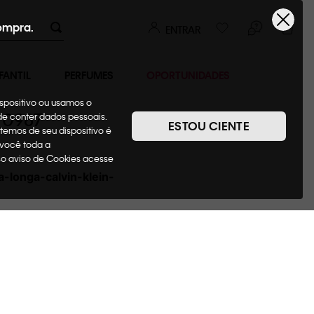
ompra.
ENTRAR
FANTIL
PERFUMES
OPORTUNIDADES
ispositivo ou usamos o
_0987
ode conter dados pessoais.
ESTOU CIENTE
temos de seu dispositivo é
 você toda a
sso aviso de Cookies acesse
-longa-calvin-klein-