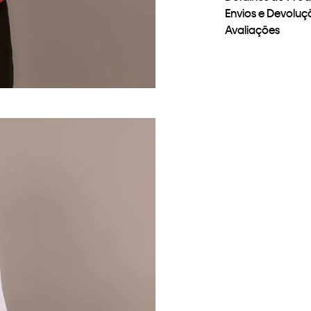
Envios e Devoluç
Avaliações