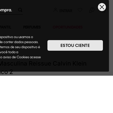
ompra.
ENTRAR
FANTIL
PERFUMES
OPORTUNIDADES
ispositivo ou usamos o
ode conter dados pessoais.
ESTOU CIENTE
temos de seu dispositivo é
Camisetas + Regatas
 você toda a
sso aviso de Cookies acesse
asculina Reissue Calvin Klein
nco 2