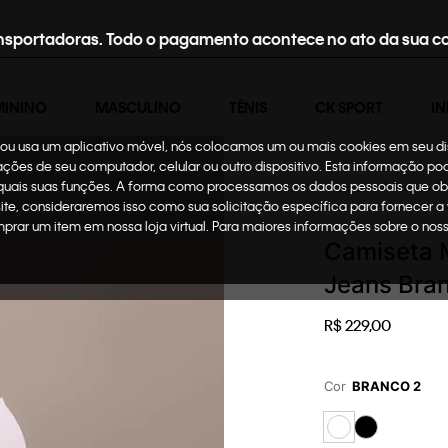
nsportadoras. Todo o pagamento acontece no ato da sua c
MININO
MASCULINO
TÊNIS
CK SPORT
IN
te ou usa um aplicativo móvel, nós colocamos um ou mais cookies em seu d
mações de seu computador, celular ou outro dispositivo. Esta informação p
 quais suas funções. A forma como processamos os dados pessoais que ob
Masculino
Roupas
site, consideraremos isso como sua solicitação específica para fornecer a
omprar um item em nossa loja virtual. Para maiores informações sobre o no
Camiseta M
Jeans Bra
R$
229
,
00
Cor
BRANCO 2