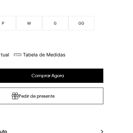
P
M
G
GG
tual
Tabela de Medidas
Comprar Agora
Pedir de presente
duto