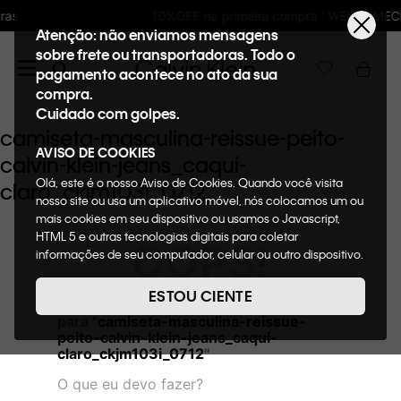
10%OFF na primeira compra : WELCOMECK
Atenção: não enviamos mensagens
sobre frete ou transportadoras. Todo o
pagamento acontece no ato da sua
compra.
Cuidado com golpes.
camiseta-masculina-reissue-peito-
AVISO DE COOKIES
calvin-klein-jeans_caqui-
Olá, este é o nosso Aviso de Cookies. Quando você visita
claro_ckjm103i_0712
nosso site ou usa um aplicativo móvel, nós colocamos um ou
mais cookies em seu dispositivo ou usamos o Javascript,
HTML 5 e outras tecnologias digitais para coletar
OOPS!
informações de seu computador, celular ou outro dispositivo.
Esta informação pode conter dados pessoais. Nesta política
de cookies, informaremos quais cookies usaremos e quais
ESTOU CIENTE
Não encontramos nenhum resultado
suas funções. A forma como processamos os dados
para "
camiseta-masculina-reissue-
pessoais que obtemos de seu dispositivo é descrita em
peito-calvin-klein-jeans_caqui-
nosso Aviso de Privacidade. Quando você visita nosso site,
claro_ckjm103i_0712
"
consideraremos isso como sua solicitação específica para
fornecer a você toda a funcionalidade do site, incluindo,
O que eu devo fazer?
entre outros, a capacidade de comprar um item em nossa