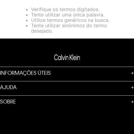
loja virtual. Para maiores informações sobre o nosso aviso de
Verifique os termos digitados.
Cookies acesse o link.
Tente utilizar uma única palavra.
Utilize termos genéricos na busca.
Tente utilizar sinônimos do termo
desejado.
INFORMAÇÕES ÚTEIS
+
AJUDA
+
SOBRE
+