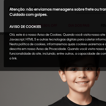
Buscar
Atenção: não enviamos mensagens sobre frete ou tra
Cuidado com golpes.
SALE ATÉ 50% OFF
DIA DOS PAIS
FE
AVISO DE COOKIES
Olá, este é o nosso Aviso de Cookies. Quando você visita nosso si
Javascript, HTML 5 e outras tecnologias digitais para coletar infor
Nesta política de cookies, informaremos quais cookies usaremos e
descrita em nosso Aviso de Privacidade. Quando você visita nosso 
funcionalidade do site, incluindo, entre outros, a capacidade de c
o link.