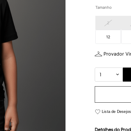
Tamanho
2
12
Provador Vir
1
Detalhes do Pro