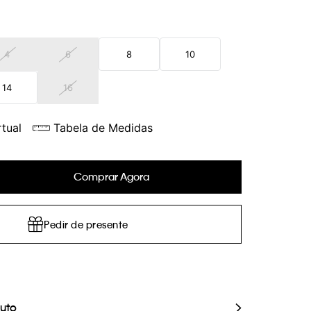
4
6
8
10
14
16
tual
Tabela de Medidas
Comprar Agora
Pedir de presente
duto