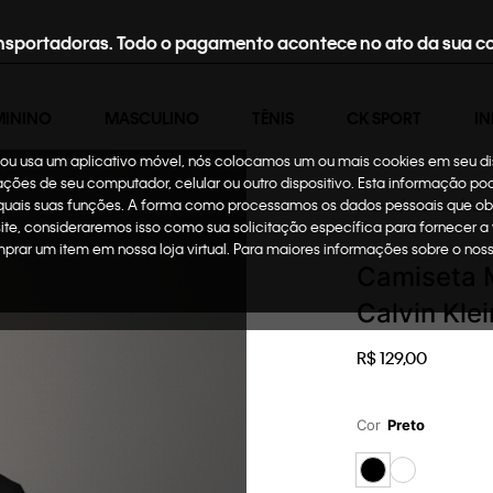
nsportadoras. Todo o pagamento acontece no ato da sua c
MININO
MASCULINO
TÊNIS
CK SPORT
IN
te ou usa um aplicativo móvel, nós colocamos um ou mais cookies em seu d
mações de seu computador, celular ou outro dispositivo. Esta informação p
 quais suas funções. A forma como processamos os dados pessoais que ob
Infantil
Menino
Rou
site, consideraremos isso como sua solicitação específica para fornecer a
omprar um item em nossa loja virtual. Para maiores informações sobre o no
Camiseta 
Calvin Kle
R$
129
,
00
Cor
Preto