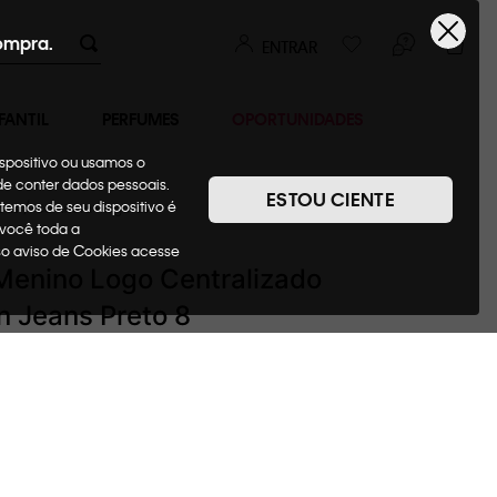
ompra.
ENTRAR
FANTIL
PERFUMES
OPORTUNIDADES
ispositivo ou usamos o
ode conter dados pessoais.
ESTOU CIENTE
temos de seu dispositivo é
pas
Camiseta+Regatas
 você toda a
sso aviso de Cookies acesse
Menino Logo Centralizado
in Jeans Preto 8