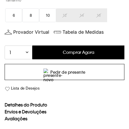
Tamanho
loja virtual. Para maiores informações sobre o nosso aviso de
Cookies acesse o link.
6
8
10
12
14
16
Provador Virtual
Tabela de Medidas
Comprar Agora
1
Pedir de presente
Detalhes do Produto
Envios e Devoluções
Avaliações