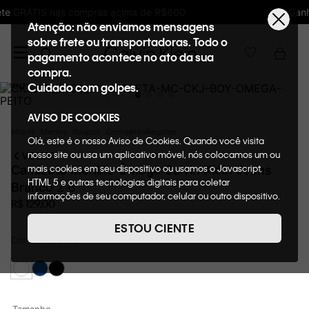
Ganhe 10% de GIFTBACK em todas as compras
Atenção: não enviamos mensagens
sobre frete ou transportadoras. Todo o
pagamento acontece no ato da sua
compra.
Cuidado com golpes.
AVISO DE COOKIES
Infantil
Menino
Roupas
Camiseta+Regatas
Olá, este é o nosso Aviso de Cookies. Quando você visita
nosso site ou usa um aplicativo móvel, nós colocamos um ou
VOLTAR
mais cookies em seu dispositivo ou usamos o Javascript,
Camiseta Menino Ômega Calvin Klein Jeans
HTML 5 e outras tecnologias digitais para coletar
Branco 2 6
informações de seu computador, celular ou outro dispositivo.
R$
129
,
00
Esta informação pode conter dados pessoais. Nesta política
de cookies, informaremos quais cookies usaremos e quais
ESTOU CIENTE
suas funções. A forma como processamos os dados
Cor
BRANCO 2
pessoais que obtemos de seu dispositivo é descrita em
nosso Aviso de Privacidade. Quando você visita nosso site,
consideraremos isso como sua solicitação específica para
fornecer a você toda a funcionalidade do site, incluindo,
entre outros, a capacidade de comprar um item em nossa