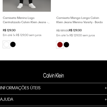
Camiseta Menino Logo
Camiseta Manga Longa Calvin
Centralizado Calvin Klein Jeans -
Klein Jeans Menino Varsity - Bordo
Branco 2
R$
129
,
00
R$
129
,
00
R$
189
,
00
Em até
1
x
R$
129
,
00
sem juros
Em até
1
x
R$
129
,
00
sem juros
INFORMAÇÕES ÚTEIS
+
AJUDA
+