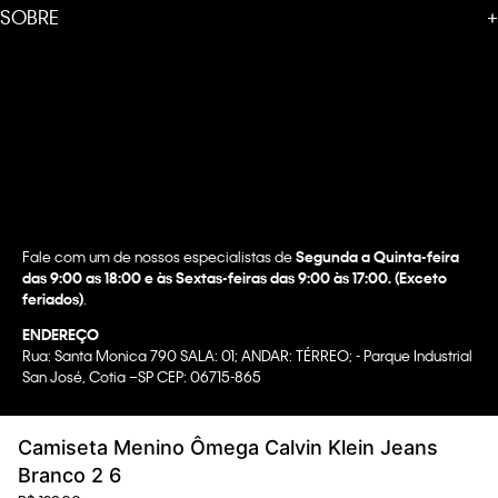
SOBRE
+
Fale com um de nossos especialistas de
Segunda a Quinta-feira
das 9:00 as 18:00 e às Sextas-feiras das 9:00 às 17:00. (Exceto
feriados)
.
ENDEREÇO
Rua: Santa Monica 790 SALA: 01; ANDAR: TÉRREO; - Parque Industrial
San José, Cotia –SP CEP: 06715-865
Copyright @2022 Calvin Klein. All rights reserved.
Camiseta Menino Ômega Calvin Klein Jeans
WBR INDUSTRIA E COMERCIO DE VESTUARIO LTDA.
Branco 2 6
CNPJ 07.296.319/0058-90