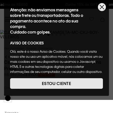
Ganhe 10% de GIFTBACK em todas as compras
Atenção: não enviamos mensagens
sobre frete ou transportadoras. Todo o
pagamento acontece no ato da sua
compra.
Cuidado com golpes.
AVISO DE COOKIES
Oportunidades
Roupas
Camisetas
Olá, este é o nosso Aviso de Cookies. Quando você visita
nosso site ou usa um aplicativo móvel, nós colocamos um ou
VOLTAR
mais cookies em seu dispositivo ou usamos o Javascript,
Camiseta Menino Veleiros Calvin Klein Jeans
HTML 5 e outras tecnologias digitais para coletar
Preto
informações de seu computador, celular ou outro dispositivo.
R$
89
,
00
R$
169
,
00
47%
OFF
Esta informação pode conter dados pessoais. Nesta política
de cookies, informaremos quais cookies usaremos e quais
ESTOU CIENTE
suas funções. A forma como processamos os dados
Cor
Preto
pessoais que obtemos de seu dispositivo é descrita em
nosso Aviso de Privacidade. Quando você visita nosso site,
consideraremos isso como sua solicitação específica para
fornecer a você toda a funcionalidade do site, incluindo,
entre outros, a capacidade de comprar um item em nossa