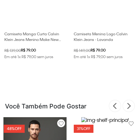
Camiseta Manga Curta Calvin
Camiseta Menina Logo Calvin
Klein Jeans Menino Make New
Klein Jeans - Lavanda
Plans - Marinho
R$ 79,00
R$ 79,00
R$ 139,00
R$ 149,00
Em até
1
x
R$
79
,
00
sem juros
Em até
1
x
R$
79
,
00
sem juros
Você Também Pode Gostar
48%
OFF
31%
OFF