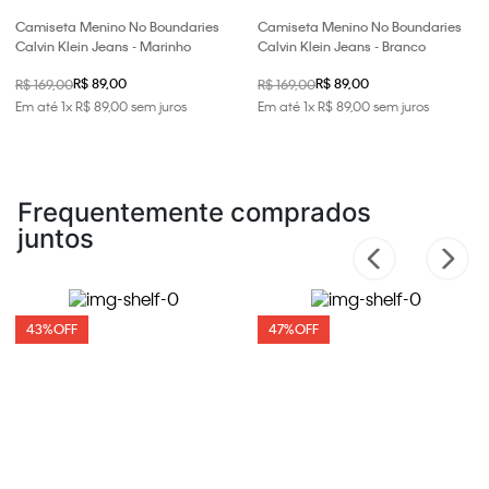
Camiseta Menino No Boundaries
Camiseta Menino No Boundaries
Calvin Klein Jeans - Marinho
Calvin Klein Jeans - Branco
R$ 89,00
R$ 89,00
R$ 169,00
R$ 169,00
Em até
1
x
R$
89
,
00
sem juros
Em até
1
x
R$
89
,
00
sem juros
Frequentemente comprados
juntos
43%
OFF
47%
OFF