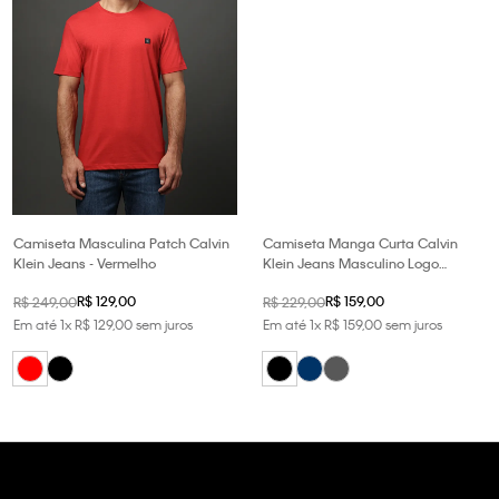
Camiseta Masculina Patch Calvin
Camiseta Manga Curta Calvin
Klein Jeans - Vermelho
Klein Jeans Masculino Logo
Est.1978 - Preto
R$
129
,
00
R$
159
,
00
R$
249
,
00
R$
229
,
00
Em até
1
x
R$
129
,
00
sem juros
Em até
1
x
R$
159
,
00
sem juros