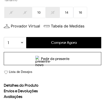
Tamanho
loja virtual. Para maiores informações sobre o nosso aviso de
Cookies acesse o link.
6
8
10
12
14
16
Provador Virtual
Tabela de Medidas
Comprar Agora
1
Pedir de presente
Detalhes do Produto
Envios e Devoluções
Avaliações