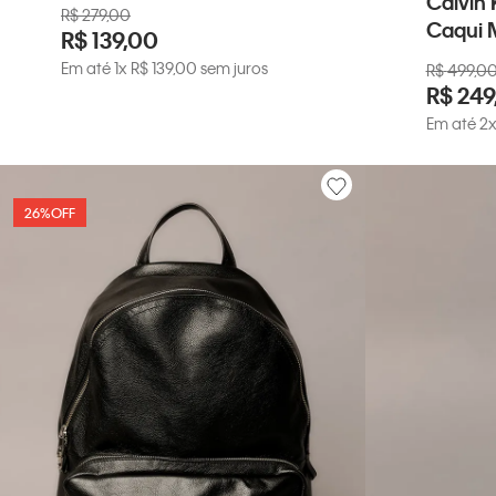
Calvin 
R$
279
,
00
Caqui 
R$
139
,
00
Em até
1
x
R$
139
,
00
sem juros
R$
499
,
0
R$
249
Em até
2
26%
OFF