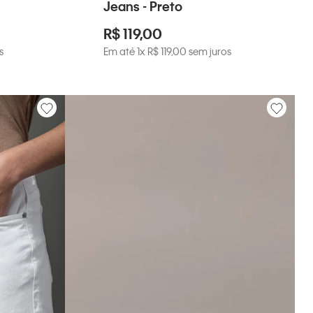
Jeans - Preto
R$
119
,
00
s
Em até
1
x
R$
119
,
00
sem juros