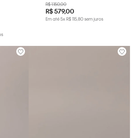
R$
1
.
150
,
00
R$
579
,
00
Em até
5
x
R$
115
,
80
sem juros
os