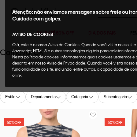
Buscar
Atenção: não enviamos mensagens sobre frete ou tra
Cuidado com golpes.
SALE ATÉ 50% OFF
DIA DOS PAIS
FE
AVISO DE COOKIES
Olá, este é o nosso Aviso de Cookies. Quando você visita nosso si
Carnaval CK
Javascript, HTML 5 e outras tecnologias digitais para coletar infor
Nesta política de cookies, informaremos quais cookies usaremos e
descrita em nosso Aviso de Privacidade. Quando você visita nosso 
funcionalidade do site, incluindo, entre outros, a capacidade de c
o link.
Estilo
Departamento
Categoria
Subcategoria
50%
OFF
50%
OFF