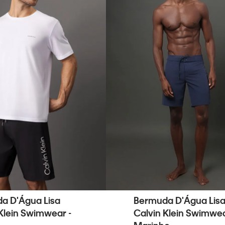
a D'Água Lisa
Bermuda D'Água Lis
Klein Swimwear -
Calvin Klein Swimwea