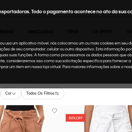
nsportadoras. Todo o pagamento acontece no ato da sua c
MININO
MASCULINO
TÊNIS
CK SPORT
IN
te ou usa um aplicativo móvel, nós colocamos um ou mais cookies em seu d
mações de seu computador, celular ou outro dispositivo. Esta informação p
 quais suas funções. A forma como processamos os dados pessoais que ob
site, consideraremos isso como sua solicitação específica para fornecer a
omprar um item em nossa loja virtual. Para maiores informações sobre o no
Cor
Todos Os Filtros
50%
OFF