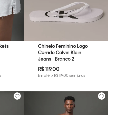
kets
Chinelo Feminino Logo
Corrido Calvin Klein
Jeans - Branco 2
R$
119
,
00
s
Em até
1
x
R$
119
,
00
sem juros