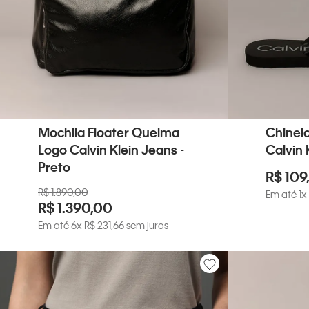
Mochila Floater Queima
Chinelo
Logo Calvin Klein Jeans -
Calvin 
Preto
R$
109
,
R$
1
.
890
,
00
Em até
1
x
R$
1
.
390
,
00
Em até
6
x
R$
231
,
66
sem juros