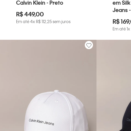
Calvin Klein - Preto
em Silk
Jeans -
R$
449
,
00
R$
169
,
Em até
4
x
R$
112
,
25
sem juros
Em até
1
x