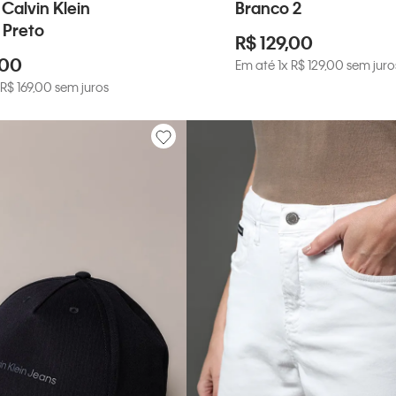
 Calvin Klein
Branco 2
 Preto
R$
129
,
00
00
Em até
1
x
R$
129
,
00
sem juro
R$
169
,
00
sem juros