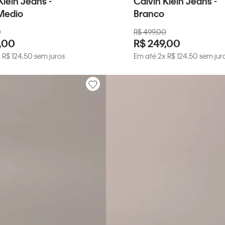
Klein Jeans -
Calvin Klein Jeans -
Medio
Branco
0
R$
499
,
00
,
00
R$
249
,
00
x
R$
124
,
50
sem juros
Em até
2
x
R$
124
,
50
sem jur