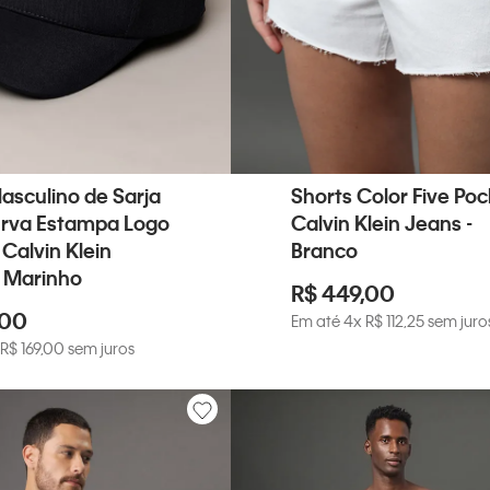
asculino de Sarja
Shorts Color Five Poc
rva Estampa Logo
Calvin Klein Jeans -
 Calvin Klein
Branco
- Marinho
R$
449
,
00
00
Em até
4
x
R$
112
,
25
sem juro
R$
169
,
00
sem juros