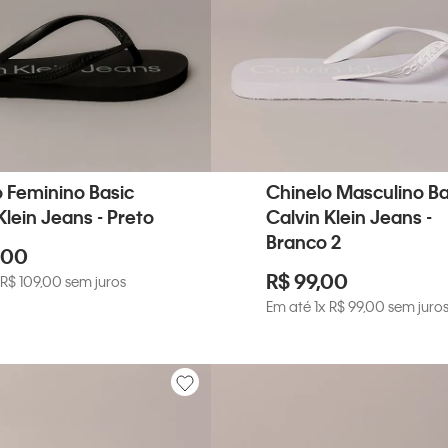
 Feminino Basic
Chinelo Masculino Ba
Klein Jeans - Preto
Calvin Klein Jeans -
Branco 2
00
R$
99
,
00
R$
109
,
00
sem juros
Em até
1
x
R$
99
,
00
sem juro