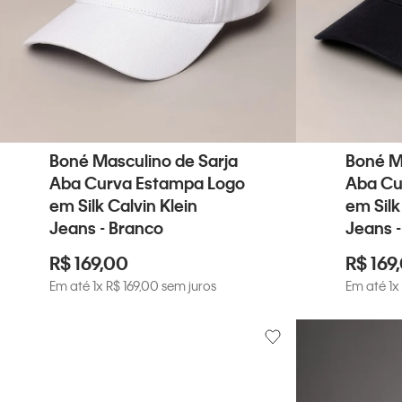
Boné Masculino de Sarja
Boné M
Aba Curva Estampa Logo
Aba Cu
em Silk Calvin Klein
em Silk
Jeans - Branco
Jeans 
R$
169
,
00
R$
169
,
Em até
1
x
R$
169
,
00
sem juros
Em até
1
x