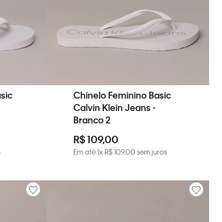
sic
Chinelo Feminino Basic
Calvin Klein Jeans -
Branco 2
R$
109
,
00
s
Em até
1
x
R$
109
,
00
sem juros