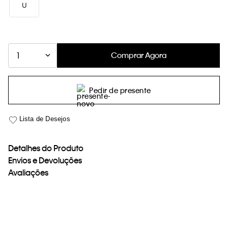
U
loja virtual. Para maiores informações sobre o nosso aviso de
Cookies acesse o link.
Comprar Agora
1
Pedir de presente
Detalhes do Produto
Envios e Devoluções
Avaliações