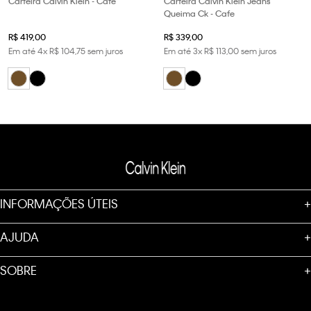
Carteira Calvin Klein - Cafe
Carteira Calvin Klein Jeans
Queima Ck - Cafe
R$
419
,
00
R$
339
,
00
Em até
4
x
R$
104
,
75
sem juros
Em até
3
x
R$
113
,
00
sem juros
INFORMAÇÕES ÚTEIS
+
AJUDA
+
SOBRE
+