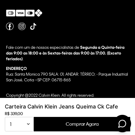
Fale com um de nossos especialistas de
Segunda a Quinta-feira
das 9:00 as 18:00 e às Sextas-feiras das 9:00 às 17:00. (Exceto
feriados)
.
ENDEREÇO
Rua: Santa Monica 790 SALA: 01; ANDAR: TÉRREO; - Parque Industrial
San José, Cotia –SP CEP: 06715-865
Copyright @2022 Calvin Klein. All rights reserved.
WBR INDUSTRIA E COMERCIO DE VESTUARIO LTDA.
Carteira Calvin Klein Jeans Queima Ck Cafe
CNPJ 07.296.319/0058-90
R$
339
,
00
CA Transparency In Supply Chain & UK Modern Slavery Statement |
Comprar Agora
1
Privacy Policy | Terms & Conditions