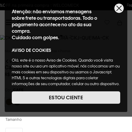
Frete GRÁTIS nas compras acima de R$600
Atenção: não enviamos mensagens
sobre frete ou transportadoras. Todo o
pagamento acontece no ato da sua
compra.
Cuidado com golpes.
AVISO DE COOKIES
Masculino
Acessórios
Carteiras + Pastas
Olá, este é o nosso Aviso de Cookies. Quando você visita
VOLTAR
nosso site ou usa um aplicativo móvel, nós colocamos um ou
Carteira Calvin Klein Jeans Queima Ck Cafe
mais cookies em seu dispositivo ou usamos o Javascript,
R$
339
,
00
HTML 5 e outras tecnologias digitais para coletar
informações de seu computador, celular ou outro dispositivo.
Esta informação pode conter dados pessoais. Nesta política
Cor
CAFE
de cookies, informaremos quais cookies usaremos e quais
ESTOU CIENTE
suas funções. A forma como processamos os dados
pessoais que obtemos de seu dispositivo é descrita em
nosso Aviso de Privacidade. Quando você visita nosso site,
consideraremos isso como sua solicitação específica para
Tamanho
fornecer a você toda a funcionalidade do site, incluindo,
entre outros, a capacidade de comprar um item em nossa