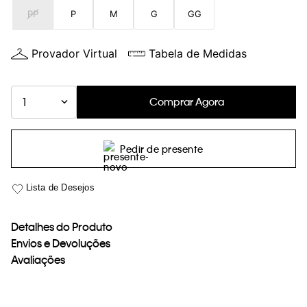
PP
P
M
G
GG
Provador Virtual
Tabela de Medidas
Comprar Agora
1
Pedir de presente
Detalhes do Produto
Envios e Devoluções
Avaliações