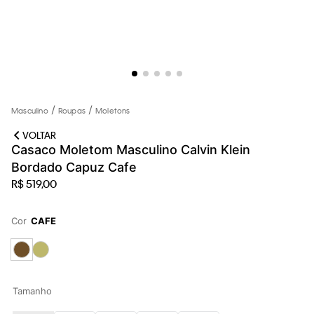
loja virtual. Para maiores informações sobre o nosso aviso de
Cookies acesse o link.
Masculino
Roupas
Moletons
VOLTAR
Casaco Moletom Masculino Calvin Klein
Bordado Capuz Cafe
R$
519
,
00
Cor
CAFE
Tamanho