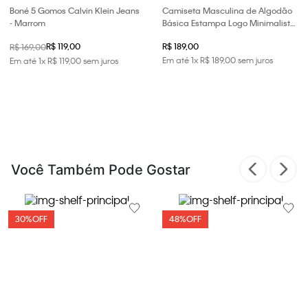
Boné 5 Gomos Calvin Klein Jeans
Camiseta Masculina de Algodão
- Marrom
Básica Estampa Logo Minimalista
No Peito Calvin Klein Jeans - Preto
R$ 119,00
R$ 189,00
R$ 169,00
Em até
1
x
R$
189
,
00
sem juros
Em até
1
x
R$
119
,
00
sem juros
Você Também Pode Gostar
30%
OFF
48%
OFF