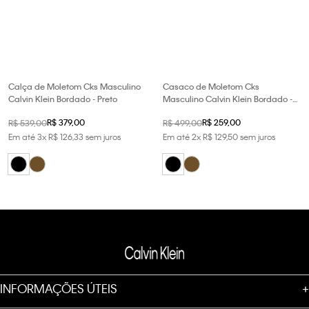
Calça de Moletom Cks Masculino
Casaco de Moletom Cks
Calvin Klein Bordado - Preto
Masculino Calvin Klein Bordado -
Preto
R$
379
,
00
R$
259
,
00
R$
539
,
00
R$
499
,
00
Em até
3
x
R$
126
,
33
sem juros
Em até
2
x
R$
129
,
50
sem juros
INFORMAÇÕES ÚTEIS
+