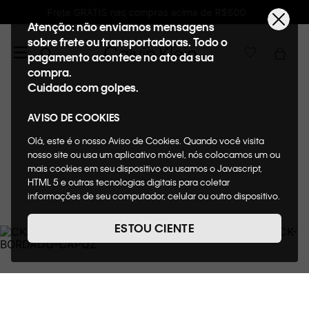
Ganhe 10% de GIFTBACK em todas as compras
Atenção: não enviamos mensagens
sobre frete ou transportadoras. Todo o
pagamento acontece no ato da sua
compra.
Cuidado com golpes.
AVISO DE COOKIES
Olá, este é o nosso Aviso de Cookies. Quando você visita
nosso site ou usa um aplicativo móvel, nós colocamos um ou
mais cookies em seu dispositivo ou usamos o Javascript,
HTML 5 e outras tecnologias digitais para coletar
informações de seu computador, celular ou outro dispositivo.
Esta informação pode conter dados pessoais. Nesta política
de cookies, informaremos quais cookies usaremos e quais
ESTOU CIENTE
suas funções. A forma como processamos os dados
pessoais que obtemos de seu dispositivo é descrita em
nosso Aviso de Privacidade. Quando você visita nosso site,
consideraremos isso como sua solicitação específica para
fornecer a você toda a funcionalidade do site, incluindo,
entre outros, a capacidade de comprar um item em nossa