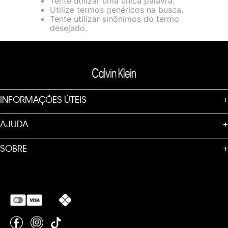
Tente utilizar uma única palavra.
informações sobre o nosso aviso de Cookies acesse o link.
Utilize termos genéricos na busca.
Tente utilizar sinônimos do termo
desejado.
INFORMAÇÕES ÚTEIS
+
AJUDA
+
SOBRE
+