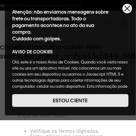
ma de R$600
Ganhe 10% de GIFTBACK em toda
Atenção: não enviamos mensagens sobre
frete ou transportadoras. Todo o
pagamento acontece no ato da sua
compra.
Cuidado com golpes.
chinelo-masculino-calvin-klein-
AVISO DE COOKIES
swimwear_militar_cm5os43ch844_06
Olá, este é o nosso Aviso de Cookies. Quando você visita nosso
site ou usa um aplicativo móvel, nós colocamos um ou mais
OOPS!
cookies em seu dispositivo ou usamos o Javascript, HTML 5 e
outras tecnologias digitais para coletar informações de seu
computador, celular ou outro dispositivo. Esta informação pode
conter dados pessoais. Nesta política de cookies,
Não encontramos nenhum resultado para
informaremos quais cookies usaremos e quais suas funções. A
"
chinelo-masculino-calvin-klein-
ESTOU CIENTE
forma como processamos os dados pessoais que obtemos de
swimwear_militar_cm5os43ch844_0684
"
seu dispositivo é descrita em nosso Aviso de Privacidade.
O que eu devo fazer?
Quando você visita nosso site, consideraremos isso como sua
solicitação específica para fornecer a você toda a
funcionalidade do site, incluindo, entre outros, a capacidade de
Verifique os termos digitados.
comprar um item em nossa loja virtual. Para maiores