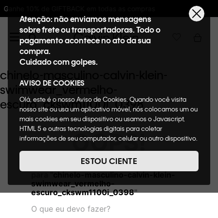
 todas as compras
10%OFF na primeira com
Atenção: não enviamos mensagens
sobre frete ou transportadoras. Todo o
pagamento acontece no ato da sua
compra.
Cuidado com golpes.
chinelo-masculino-calvin-klein-
AVISO DE COOKIES
swimwear_vermelho-
Olá, este é o nosso Aviso de Cookies. Quando você visita
escuro_ckswm1100i_0398
nosso site ou usa um aplicativo móvel, nós colocamos um ou
mais cookies em seu dispositivo ou usamos o Javascript,
HTML 5 e outras tecnologias digitais para coletar
OOPS!
informações de seu computador, celular ou outro dispositivo.
Esta informação pode conter dados pessoais. Nesta política
de cookies, informaremos quais cookies usaremos e quais
ESTOU CIENTE
Não encontramos nenhum resultado
suas funções. A forma como processamos os dados
para "
chinelo-masculino-calvin-klein-
pessoais que obtemos de seu dispositivo é descrita em
swimwear_vermelho-
nosso Aviso de Privacidade. Quando você visita nosso site,
escuro_ckswm1100i_0398
"
consideraremos isso como sua solicitação específica para
fornecer a você toda a funcionalidade do site, incluindo,
O que eu devo fazer?
entre outros, a capacidade de comprar um item em nossa