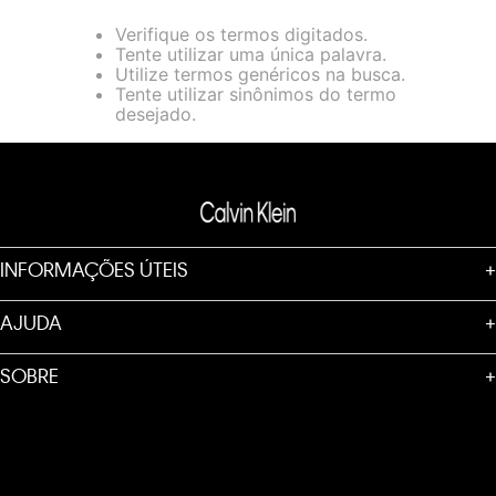
loja virtual. Para maiores informações sobre o nosso aviso de
Verifique os termos digitados.
Cookies acesse o link.
Tente utilizar uma única palavra.
Utilize termos genéricos na busca.
Tente utilizar sinônimos do termo
desejado.
INFORMAÇÕES ÚTEIS
+
AJUDA
+
SOBRE
+