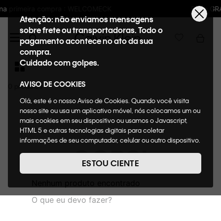
LCOMECK
Frete GRÁTIS nas compras acima 
Atenção: não enviamos mensagens
sobre frete ou transportadoras. Todo o
pagamento acontece no ato da sua
compra.
Cuidado com golpes.
AVISO DE COOKIES
0
Olá, este é o nosso Aviso de Cookies. Quando você visita
nosso site ou usa um aplicativo móvel, nós colocamos um ou
mais cookies em seu dispositivo ou usamos o Javascript,
HTML 5 e outras tecnologias digitais para coletar
informações de seu computador, celular ou outro dispositivo.
OOPS!
Esta informação pode conter dados pessoais. Nesta política
de cookies, informaremos quais cookies usaremos e quais
ESTOU CIENTE
suas funções. A forma como processamos os dados
pessoais que obtemos de seu dispositivo é descrita em
Nenhum produto encontrado
nosso Aviso de Privacidade. Quando você visita nosso site,
O que eu devo fazer?
consideraremos isso como sua solicitação específica para
fornecer a você toda a funcionalidade do site, incluindo,
entre outros, a capacidade de comprar um item em nossa