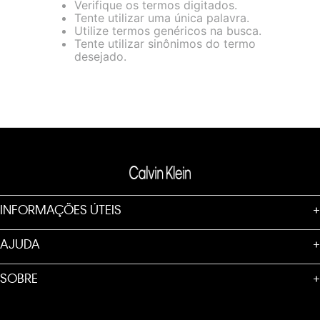
Verifique os termos digitados.
loja virtual. Para maiores informações sobre o nosso aviso de
Tente utilizar uma única palavra.
Cookies acesse o link.
Utilize termos genéricos na busca.
Tente utilizar sinônimos do termo
desejado.
INFORMAÇÕES ÚTEIS
+
AJUDA
+
SOBRE
+