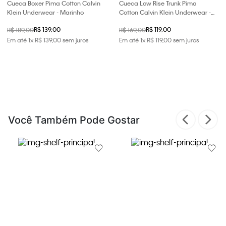
Cueca Boxer Pima Cotton Calvin
Cueca Low Rise Trunk Pima
Klein Underwear - Marinho
Cotton Calvin Klein Underwear -
Marinho
R$ 139,00
R$ 119,00
R$ 189,00
R$ 169,00
Em até
1
x
R$
139
,
00
sem juros
Em até
1
x
R$
119
,
00
sem juros
Você Também Pode Gostar