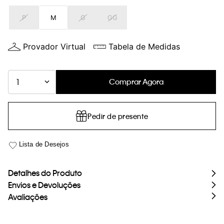
loja virtual. Para maiores informações sobre o nosso aviso de
P
M
G
GG
Cookies acesse o link.
Provador Virtual
Tabela de Medidas
Comprar Agora
1
Pedir de presente
Detalhes do Produto
Envios e Devoluções
Avaliações