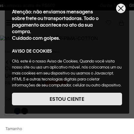
Ganhe 10% de GIFTBACK em todas as compras
Atenção: não enviamos mensagens
sobre frete ou transportadoras. Todo o
pagamento acontece no ato da sua
compra.
Cuidado com golpes.
AVISO DE COOKIES
Masculino
Underwear
Cuecas
Olá, este é o nosso Aviso de Cookies. Quando você visita
VOLTAR
nosso site ou usa um aplicativo móvel, nós colocamos um ou
Cueca Boxer Pima Cotton Calvin Klein
mais cookies em seu dispositivo ou usamos o Javascript,
Underwear Branco
HTML 5 e outras tecnologias digitais para coletar
R$
139
,
00
R$
189
,
00
26%
OFF
informações de seu computador, celular ou outro dispositivo.
Esta informação pode conter dados pessoais. Nesta política
de cookies, informaremos quais cookies usaremos e quais
ESTOU CIENTE
Cor
Branco
suas funções. A forma como processamos os dados
pessoais que obtemos de seu dispositivo é descrita em
nosso Aviso de Privacidade. Quando você visita nosso site,
consideraremos isso como sua solicitação específica para
fornecer a você toda a funcionalidade do site, incluindo,
Tamanho
entre outros, a capacidade de comprar um item em nossa