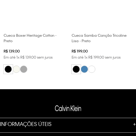
Cueca Boxer Heritage Cotton -
Cueca Samba Canção Tricoline
Preto
Lisa - Preto
R$
139
,
00
R$
199
,
00
Em até
1
x
R$
139
,
00
sem juros
Em até
1
x
R$
199
,
00
sem juros
INFORMAÇÕES ÚTEIS
+