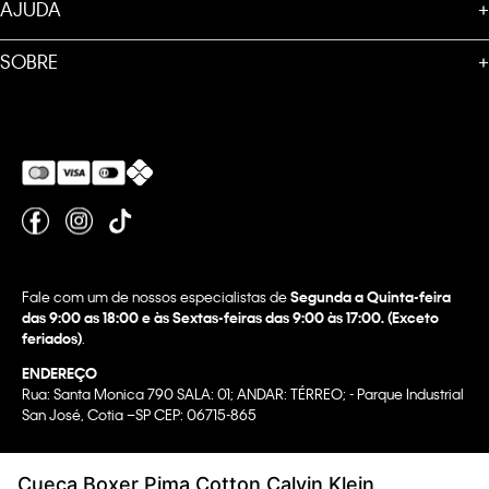
AJUDA
+
SOBRE
+
Fale com um de nossos especialistas de
Segunda a Quinta-feira
das 9:00 as 18:00 e às Sextas-feiras das 9:00 às 17:00. (Exceto
feriados)
.
ENDEREÇO
Rua: Santa Monica 790 SALA: 01; ANDAR: TÉRREO; - Parque Industrial
San José, Cotia –SP CEP: 06715-865
Copyright @2022 Calvin Klein. All rights reserved.
Cueca Boxer Pima Cotton Calvin Klein