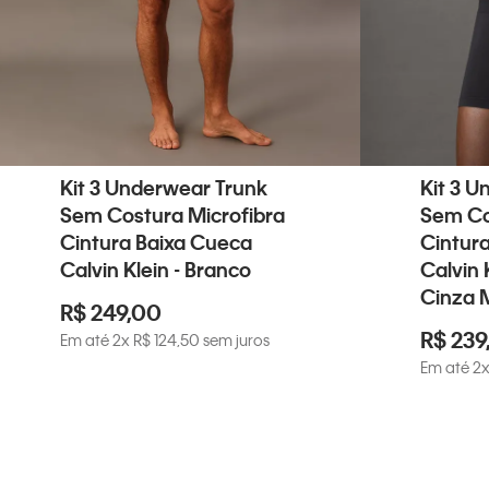
Kit 3 Underwear Trunk
Kit 3 U
Sem Costura Microfibra
Sem Co
Cintura Baixa Cueca
Cintur
Calvin Klein - Branco
Calvin 
Cinza 
R$
249
,
00
R$
239
Em até
2
x
R$
124
,
50
sem juros
Em até
2