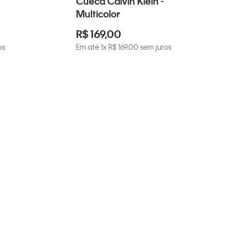
Cueca Calvin Klein -
Multicolor
R$
169
,
00
os
Em até
1
x
R$
169
,
00
sem juros