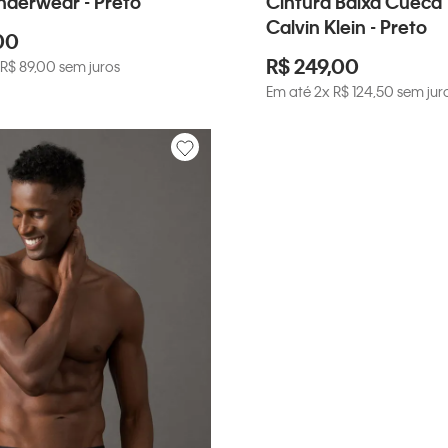
nderwear - Preto
Cintura Baixa Cueca
Calvin Klein - Preto
00
R$
249
,
00
R$
89
,
00
sem juros
Em até
2
x
R$
124
,
50
sem jur