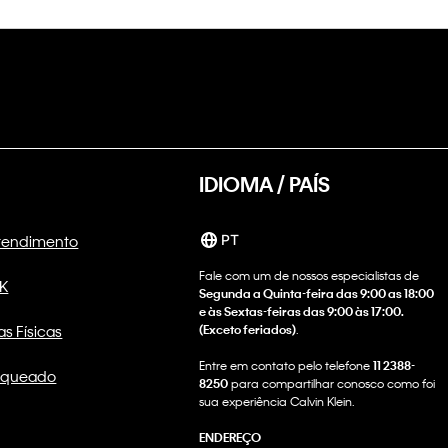
IDIOMA / PAÍS
Atendimento
PT
Fale com um de nossos especialistas de
CK
Segunda a Quinta-feira das 9:00 as 18:00
e às Sextas-feiras das 9:00 às 17:00.
as Físicas
(Exceto feriados)
.
Entre em contato pelo telefone
11 2388-
nqueado
8250
para compartilhar conosco como foi
sua experiência Calvin Klein.
ENDEREÇO