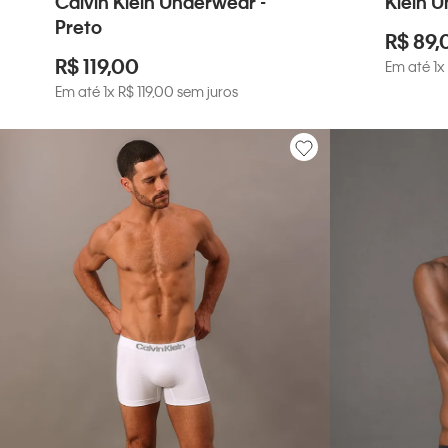
Calvin Klein Underwear -
Klein U
Preto
R$
89
,
R$
119
,
00
Em até
1
x
Em até
1
x
R$
119
,
00
sem juros