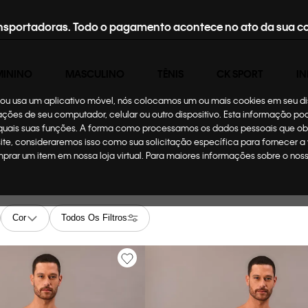
nsportadoras. Todo o pagamento acontece no ato da sua c
MININO
MASCULINO
TÊNIS
CK SPORT
IN
te ou usa um aplicativo móvel, nós colocamos um ou mais cookies em seu d
mações de seu computador, celular ou outro dispositivo. Esta informação p
 quais suas funções. A forma como processamos os dados pessoais que ob
site, consideraremos isso como sua solicitação específica para fornecer a
omprar um item em nossa loja virtual. Para maiores informações sobre o no
Cor
Todos Os Filtros