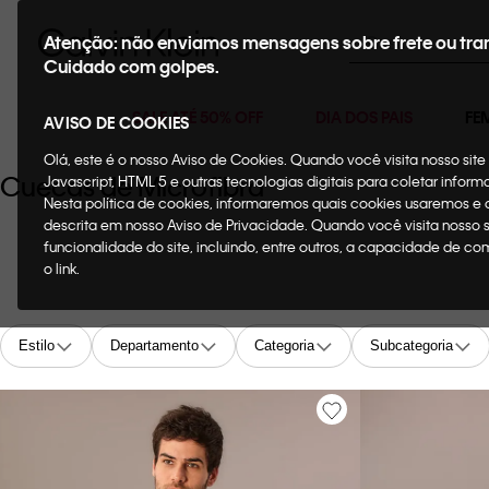
Buscar
Atenção: não enviamos mensagens sobre frete ou tra
Cuidado com golpes.
SALE ATÉ 50% OFF
DIA DOS PAIS
FE
AVISO DE COOKIES
Olá, este é o nosso Aviso de Cookies. Quando você visita nosso si
Cuecas de Microfibra
Javascript, HTML 5 e outras tecnologias digitais para coletar infor
Nesta política de cookies, informaremos quais cookies usaremos e
descrita em nosso Aviso de Privacidade. Quando você visita nosso 
funcionalidade do site, incluindo, entre outros, a capacidade de c
o link.
Estilo
Departamento
Categoria
Subcategoria