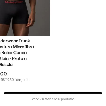
nderwear Trunk
stura Microfibra
a Baixa Cueca
Klein - Preto e
Mescla
,
00
x
R$
119
,
50
sem juros
Você viu todos os
6
produtos