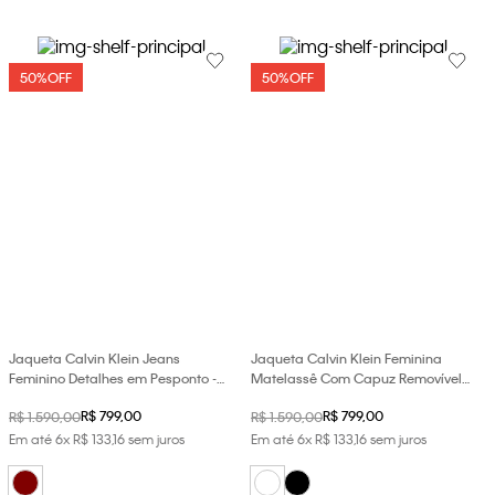
50%
OFF
50%
OFF
Jaqueta Calvin Klein Jeans
Jaqueta Calvin Klein Feminina
Feminino Detalhes em Pesponto -
Matelassê Com Capuz Removível -
Bordo
Light Skin
R$
799
,
00
R$
799
,
00
R$
1
.
590
,
00
R$
1
.
590
,
00
Em até
6
x
R$
133
,
16
sem juros
Em até
6
x
R$
133
,
16
sem juros