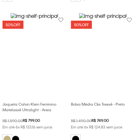
50%
OFF
50%
OFF
Jaqueta Calvin Klein Feminino
Bolsa Média Cks Tressê - Preto
Matelassê Ultralight - Areia
R$
799
,
00
R$
749
,
00
R$
1
.
590
,
00
R$
1
.
490
,
00
Em até
6
x
R$
133
,
16
sem juros
Em até
6
x
R$
124
,
83
sem juros