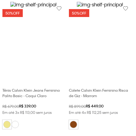
50%
OFF
50%
OFF
Tênis Calvin Klein Jeans Feminino
Colete Calvin Klein Feminino Risca
Palito Basic - Caqui Claro
de Giz - Marrom
R$
339
,
00
R$
449
,
00
R$
679
,
00
R$
899
,
00
Em até
3
x
R$
113
,
00
sem juros
Em até
4
x
R$
112
,
25
sem juros