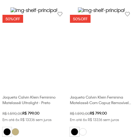
50%
OFF
50%
OFF
Jaqueta Calvin Klein Feminino
Jaqueta Calvin Klein Feminina
Matelassê Ultralight - Preto
Matelassê Com Capuz Removível -
Preto
R$
799
,
00
R$
799
,
00
R$
1
.
590
,
00
R$
1
.
590
,
00
Em até
6
x
R$
133
,
16
sem juros
Em até
6
x
R$
133
,
16
sem juros