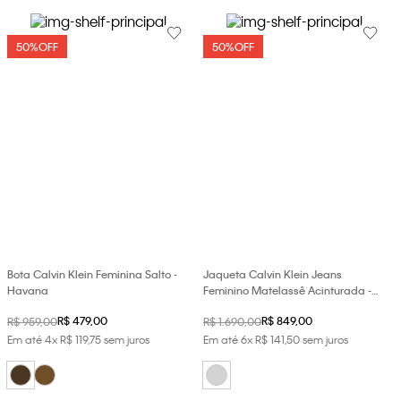
50%
OFF
50%
OFF
Bota Calvin Klein Feminina Salto -
Jaqueta Calvin Klein Jeans
Havana
Feminino Matelassê Acinturada -
Light Grey
R$
479
,
00
R$
849
,
00
R$
959
,
00
R$
1
.
690
,
00
Em até
4
x
R$
119
,
75
sem juros
Em até
6
x
R$
141
,
50
sem juros