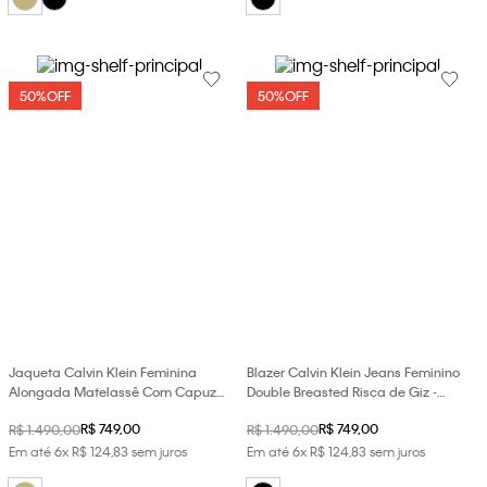
50%
OFF
50%
OFF
Jaqueta Calvin Klein Feminina
Blazer Calvin Klein Jeans Feminino
Alongada Matelassê Com Capuz -
Double Breasted Risca de Giz -
Caqui Medio
Preto
R$
749
,
00
R$
749
,
00
R$
1
.
490
,
00
R$
1
.
490
,
00
Em até
6
x
R$
124
,
83
sem juros
Em até
6
x
R$
124
,
83
sem juros