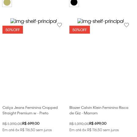
50%
OFF
50%
OFF
Calça Jeans Feminina Cropped
Blazer Calvin Klein Feminino Risca
Straight Premium w - Preto
de Giz - Marrom
R$
699
,
00
R$
699
,
00
R$
1
.
390
,
00
R$
1
.
390
,
00
Em até
6
x
R$
116
,
50
sem juros
Em até
6
x
R$
116
,
50
sem juros