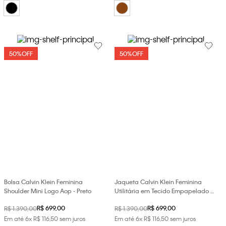
50%
OFF
50%
OFF
Bolsa Calvin Klein Feminina
Jaqueta Calvin Klein Feminina
Shoulder Mini Logo Aop - Preto
Utilitária em Tecido Empapelado -
Preto
R$
699
,
00
R$
699
,
00
R$
1
.
390
,
00
R$
1
.
390
,
00
Em até
6
x
R$
116
,
50
sem juros
Em até
6
x
R$
116
,
50
sem juros