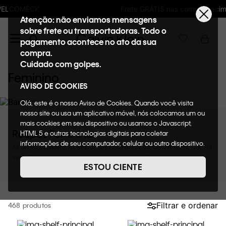
Frete GRÁTIS nas compras acima de R$600
Atenção: não enviamos mensagens
sobre frete ou transportadoras. Todo o
pagamento acontece no ato da sua
compra.
Cuidado com golpes.
Feminino
AVISO DE COOKIES
Olá, este é o nosso Aviso de Cookies. Quando você visita
nosso site ou usa um aplicativo móvel, nós colocamos um ou
mais cookies em seu dispositivo ou usamos o Javascript,
Roupas Femininas.
HTML 5 e outras tecnologias digitais para coletar
informações de seu computador, celular ou outro dispositivo.
As últimas tendências em roupas femininas com Calvin Klein. Confira
Esta informação pode conter dados pessoais. Nesta política
vestidos, jeans, calças, blusas, acessórios, bodies e underwear.
de cookies, informaremos quais cookies usaremos e quais
ESTOU CIENTE
suas funções. A forma como processamos os dados
pessoais que obtemos de seu dispositivo é descrita em
nosso Aviso de Privacidade. Quando você visita nosso site,
consideraremos isso como sua solicitação específica para
Filtrar e ordenar
468
fornecer a você toda a funcionalidade do site, incluindo,
entre outros, a capacidade de comprar um item em nossa