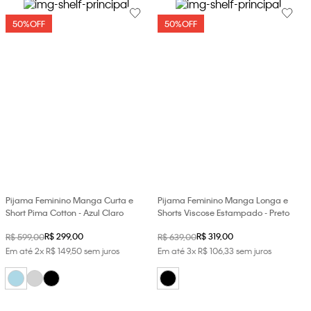
50%
OFF
50%
OFF
Pijama Feminino Manga Curta e
Pijama Feminino Manga Longa e
Short Pima Cotton - Azul Claro
Shorts Viscose Estampado - Preto
R$
299
,
00
R$
319
,
00
R$
599
,
00
R$
639
,
00
Em até
2
x
R$
149
,
50
sem juros
Em até
3
x
R$
106
,
33
sem juros