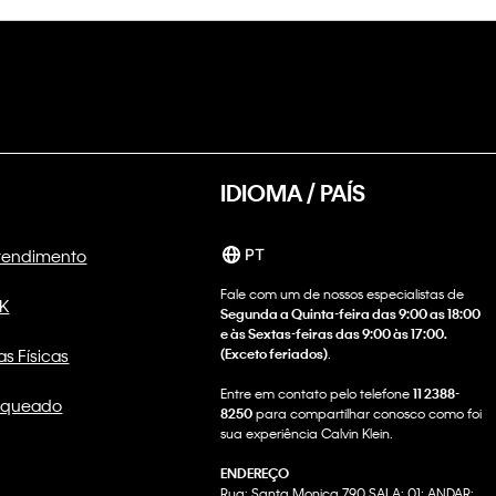
IDIOMA / PAÍS
Atendimento
PT
Fale com um de nossos especialistas de
CK
Segunda a Quinta-feira das 9:00 as 18:00
e às Sextas-feiras das 9:00 às 17:00.
as Físicas
(Exceto feriados)
.
Entre em contato pelo telefone
11 2388-
nqueado
8250
para compartilhar conosco como foi
sua experiência Calvin Klein.
ENDEREÇO
Rua: Santa Monica 790 SALA: 01; ANDAR: