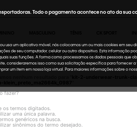
nsportadoras. Todo o pagamento acontece no ato da sua c
MININO
MASCULINO
TÊNIS
CK SPORT
IN
te ou usa um aplicativo móvel, nós colocamos um ou mais cookies em seu d
rontal-elastico-preto-cueca-infantil-ca
mações de seu computador, celular ou outro dispositivo. Esta informação p
 quais suas funções. A forma como processamos os dados pessoais que ob
site, consideraremos isso como sua solicitação específica para fornecer a
omprar um item em nossa loja virtual. Para maiores informações sobre o no
amos nenhum resultado para "
kit-2-underwear-trunk-cla
vin-klein_preto_ma2664k_0987
"
o fazer?
e os termos digitados.
ilizar uma única palavra.
termos genéricos na busca.
ilizar sinônimos do termo desejado.