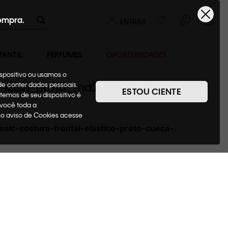
ompra.
ENTRAR
FANTIL
PERFUMES
OPORTUNIDADES
ispositivo ou usamos o
lvin-klein_preto_ma2664k_0987
ode conter dados pessoais.
ESTOU CIENTE
temos de seu dispositivo é
 você toda a
sso aviso de Cookies acesse
ssic-costura-frontal-elastico-preto-cueca-