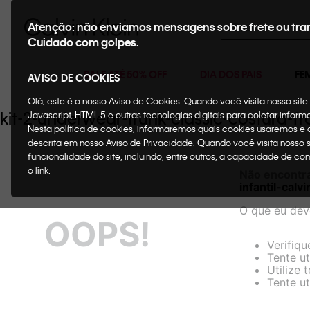
Buscar
Atenção: não enviamos mensagens sobre frete ou tra
Cuidado com golpes.
SALE ATÉ 50% OFF
DIA DOS PAIS
FE
AVISO DE COOKIES
Olá, este é o nosso Aviso de Cookies. Quando você visita nosso si
kit-2-underwear-trunk-classic-costura-f
Javascript, HTML 5 e outras tecnologias digitais para coletar infor
Nesta política de cookies, informaremos quais cookies usaremos e
descrita em nosso Aviso de Privacidade. Quando você visita nosso 
funcionalidade do site, incluindo, entre outros, a capacidade de c
o link.
Não encontr
infantil-cal
O que eu dev
OOPS!
Verifiqu
Tente ut
Utilize 
Tente ut