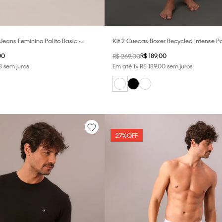
 Jeans Feminino Palito Basic -
Kit 2 Cuecas Boxer Recycled Intense P
Klein Underwear - Branco/Branco
00
R$
189
,
00
R$
269
,
00
3
sem juros
Em até
1
x
R$
189
,
00
sem juros
27%
OFF