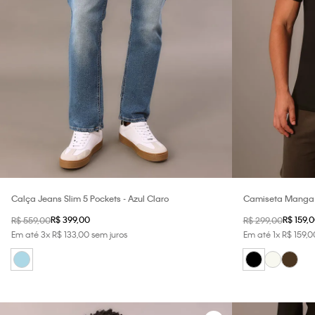
Calça Jeans Slim 5 Pockets - Azul Claro
Camiseta Manga C
Masculino Packabl
R$
399
,
00
R$
159
,
0
R$
559
,
00
R$
299
,
00
Em até
3
x
R$
133
,
00
sem juros
Em até
1
x
R$
159
,
0