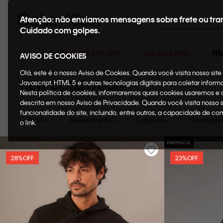
Buscar
Atenção: não enviamos mensagens sobre frete ou tra
Cuidado com golpes.
SALE ATÉ 50% OFF
DIA DOS PAIS
FE
AVISO DE COOKIES
Olá, este é o nosso Aviso de Cookies. Quando você visita nosso si
NEW COLLECTION
Javascript, HTML 5 e outras tecnologias digitais para coletar infor
Nesta política de cookies, informaremos quais cookies usaremos e
descrita em nosso Aviso de Privacidade. Quando você visita nosso 
funcionalidade do site, incluindo, entre outros, a capacidade de c
Estilo
Departamento
Categoria
Subcategor
o link.
28%
OFF
23%
OFF