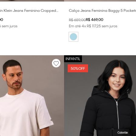
in Klein Jeans Feminino Cropped
Calça Jeans Feminina Baggy 5 Pockets 
00
R$
469
,
00
R$
659
,
00
6
sem juros
Em até
4
x
R$
117
,
25
sem juros
50%
OFF