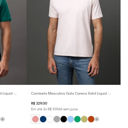
 Liquid -
Camiseta Masculina Gola Careca Solid Liquid -
Rosa Pó
R$
329
,
00
Em até
3
x
R$
109
,
66
sem juros
+
+