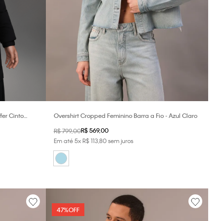
fer Cinto
Overshirt Cropped Feminino Barra a Fio - Azul Claro
R$
569
,
00
R$
799
,
00
Em até
5
x
R$
113
,
80
sem juros
47%
OFF