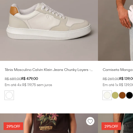
Tênis Masculino Calvin Klein Jeans Chunky Layers -
Camiseta Manga C
Branco
Masculino Oversiz
R$
479
,
00
R$
139
,
0
R$
689
,
00
R$
269
,
00
Em até
4
x
R$
119
,
75
sem juros
Em até
1
x
R$
139
,
0
29%
OFF
29%
OFF