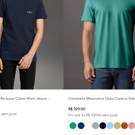
e Issue Calvin Klein Jeans -
Camiseta Masculina Gola Careca Solid
Verde Médio
R$
329
,
00
0
sem juros
Em até
3
x
R$
109
,
66
sem juros