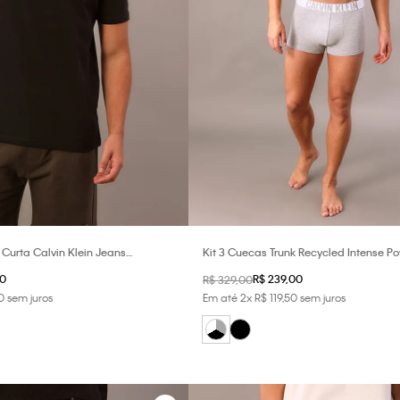
urta Calvin Klein Jeans
Kit 3 Cuecas Trunk Recycled Intense P
e - Preto
Klein Underwear - Multi
0
R$
239
,
00
R$
329
,
00
0
sem juros
Em até
2
x
R$
119
,
50
sem juros