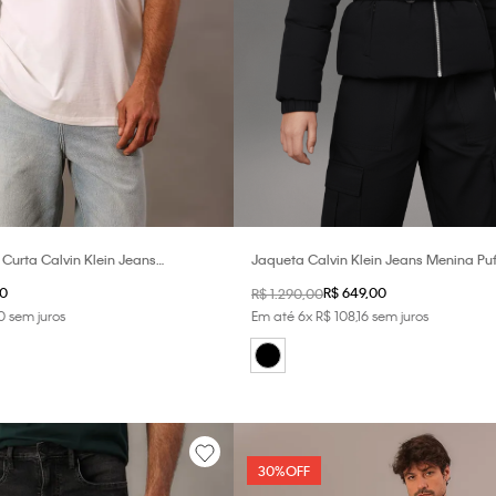
urta Calvin Klein Jeans
Jaqueta Calvin Klein Jeans Menina Puf
ed Calvin Klein Manga - Off White
Removível - Preto
0
R$
649
,
00
R$
1
.
290
,
00
0
sem juros
Em até
6
x
R$
108
,
16
sem juros
30%
OFF