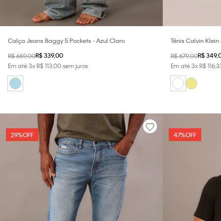
Calça Jeans Baggy 5 Pockets - Azul Claro
Tênis Calvin Klein
Branco
R$
339
,
00
R$
349
,
R$
659
,
00
R$
679
,
00
Em até
3
x
R$
113
,
00
sem juros
Em até
3
x
R$
116
,
3
29%
OFF
47%
OFF