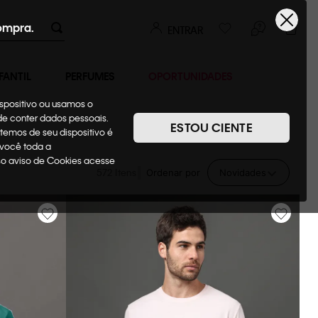
ompra.
ENTRAR
FANTIL
PERFUMES
OPORTUNIDADES
ispositivo ou usamos o
ode conter dados pessoais.
ESTOU CIENTE
temos de seu dispositivo é
 você toda a
sso aviso de Cookies acesse
572
Ordenar por
Novidades