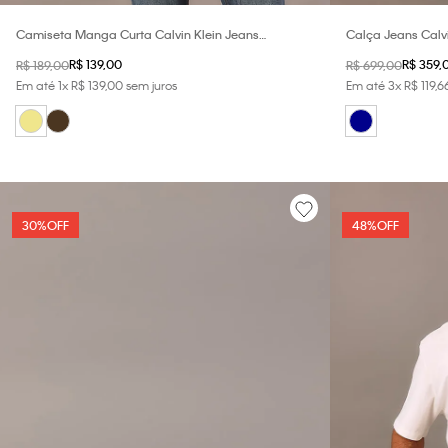
Camiseta Manga Curta Calvin Klein Jeans
Calça Jeans Calv
Masculino Logo Centralizado - Caqui Claro
Flare - Azul Escuro
R$
139
,
00
R$
359
,
R$
189
,
00
R$
699
,
00
Em até
1
x
R$
139
,
00
sem juros
Em até
3
x
R$
119
,
6
30%
OFF
48%
OFF