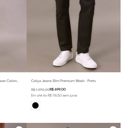
ower Calvin
Calça Jeans Slim Premium Wash - Preto
R$
699
,
00
R$
1
.
390
,
00
Em até
6
x
R$
116
,
50
sem juros