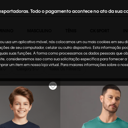
nsportadoras. Todo o pagamento acontece no ato da sua c
MININO
MASCULINO
TÊNIS
CK SPORT
IN
te ou usa um aplicativo móvel, nós colocamos um ou mais cookies em seu d
mações de seu computador, celular ou outro dispositivo. Esta informação p
 quais suas funções. A forma como processamos os dados pessoais que ob
site, consideraremos isso como sua solicitação específica para fornecer a
omprar um item em nossa loja virtual. Para maiores informações sobre o no
ia
Category 5
Todos Os Filtros