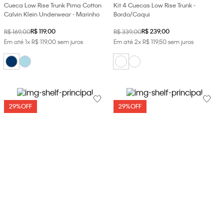
Cueca Low Rise Trunk Pima Cotton
Kit 4 Cuecas Low Rise Trunk -
Calvin Klein Underwear - Marinho
Bordo/Caqui
R$
119
,
00
R$
239
,
00
R$
169
,
00
R$
339
,
00
Em até
1
x
R$
119
,
00
sem juros
Em até
2
x
R$
119
,
50
sem juros
29%
OFF
29%
OFF