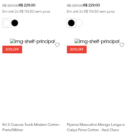
R$
229
,
00
R$
229
,
00
R$
329
,
00
R$
329
,
00
Em até
2
x
R$
114
,
50
sem juros
Em até
2
x
R$
114
,
50
sem juros
30%
OFF
30%
OFF
Kit 2 Cuecas Trunk Modern Cotton -
Pijama Masculino Manga Longa e
Preto/Militar
Calça Pima Cotton - Azul Claro