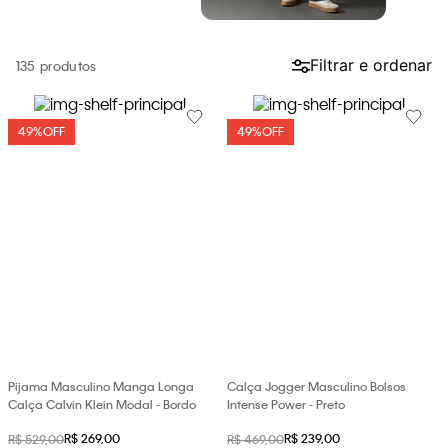
loja virtual. Para maiores informações sobre o nosso aviso de
Cookies acesse o link.
Filtrar e ordenar
135
49%
OFF
49%
OFF
Pijama Masculino Manga Longa
Calça Jogger Masculino Bolsos
Calça Calvin Klein Modal - Bordo
Intense Power - Preto
R$
269
,
00
R$
239
,
00
R$
529
,
00
R$
469
,
00