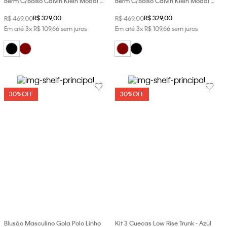
Berm C/Bolso Calvin Klein Modal -
Berm C/Bolso Calvin Klein Modal -
Preto
Bordo
R$
329
,
00
R$
329
,
00
R$
469
,
00
R$
469
,
00
Em até
3
x
R$
109
,
66
sem juros
Em até
3
x
R$
109
,
66
sem juros
30%
OFF
30%
OFF
Blusão Masculino Gola Polo Linho
Kit 3 Cuecas Low Rise Trunk - Azul