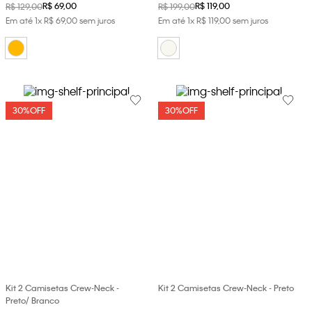
R$
69
,
00
R$
119
,
00
R$
129
,
00
R$
199
,
00
Em até
1
x
R$
69
,
00
sem juros
Em até
1
x
R$
119
,
00
sem juros
30%
OFF
30%
OFF
Kit 2 Camisetas Crew-Neck -
Kit 2 Camisetas Crew-Neck - Preto
Preto/ Branco