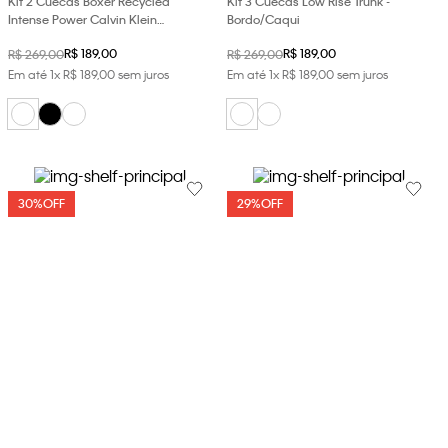
Kit 2 Cuecas Boxer Recycled
Kit 3 Cuecas Low Rise Trunk -
Intense Power Calvin Klein
Bordo/Caqui
Underwear - Branco/Branco
R$
189
,
00
R$
189
,
00
R$
269
,
00
R$
269
,
00
Em até
1
x
R$
189
,
00
sem juros
Em até
1
x
R$
189
,
00
sem juros
30%
OFF
29%
OFF