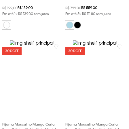
R$
139
,
00
R$
559
,
00
R$
199
,
00
R$
799
,
00
Em até
1
x
R$
139
,
00
sem juros
Em até
5
x
R$
111
,
80
sem juros
30%
OFF
30%
OFF
Pijama Masculino Manga Curta
Pijama Masculino Manga Curta