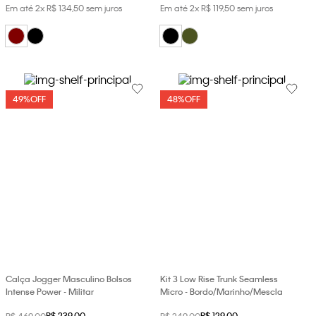
Em até
2
x
R$
134
,
50
sem juros
Em até
2
x
R$
119
,
50
sem juros
49%
OFF
48%
OFF
Calça Jogger Masculino Bolsos
Kit 3 Low Rise Trunk Seamless
Intense Power - Militar
Micro - Bordo/Marinho/Mescla
R$
239
,
00
R$
129
,
00
R$
469
,
00
R$
249
,
00