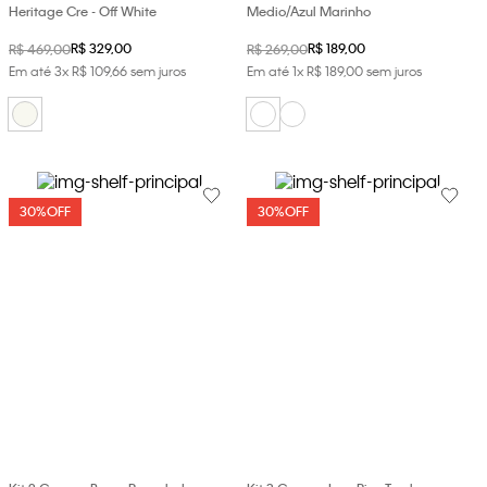
Heritage Cre - Off White
Medio/Azul Marinho
R$
329
,
00
R$
189
,
00
R$
469
,
00
R$
269
,
00
Em até
3
x
R$
109
,
66
sem juros
Em até
1
x
R$
189
,
00
sem juros
30%
OFF
30%
OFF