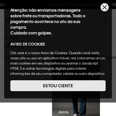
Frete GRÁTIS nas compras acima de R$600
Atenção: não enviamos mensagens
sobre frete ou transportadoras. Todo o
pagamento acontece no ato da sua
compra.
Cuidado com golpes.
Masculino
Underwear
AVISO DE COOKIES
Olá, este é o nosso Aviso de Cookies. Quando você visita
nosso site ou usa um aplicativo móvel, nós colocamos um ou
mais cookies em seu dispositivo ou usamos o Javascript,
HTML 5 e outras tecnologias digitais para coletar
informações de seu computador, celular ou outro dispositivo.
Esta informação pode conter dados pessoais. Nesta política
de cookies, informaremos quais cookies usaremos e quais
ESTOU CIENTE
suas funções. A forma como processamos os dados
pessoais que obtemos de seu dispositivo é descrita em
nosso Aviso de Privacidade. Quando você visita nosso site,
consideraremos isso como sua solicitação específica para
fornecer a você toda a funcionalidade do site, incluindo,
Camisetas
Jeans
Polos
entre outros, a capacidade de comprar um item em nossa