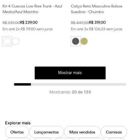
Kit 4 Cuecas Low Rise Trunk - Azul
Calça Reta Masculino Bolsos
Medio/Azul Marinho
Suedine - Chumbo
R$
239
,
00
R$
319
,
00
R$
339
,
00
R$
449
,
00
Em até
2
x
R$
119
,
50
sem juros
Em até
3
x
R$
106
,
33
sem juros
Mostrar mais
Mostrando
20 de 135
Explorar mais
Ofertas
Lançamentos
Mais vendidos
Camisas