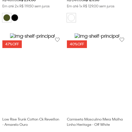
Em até
2
x
R$
119
,
50
sem juros
Em até
1
x
R$
129
,
00
sem juros
47%
OFF
40%
OFF
Low Rise Trunk Cotton Ck Reveillon
Camiseta Masculino Meia Malha
- Amarelo Ouro
Linho Heritage - Off White