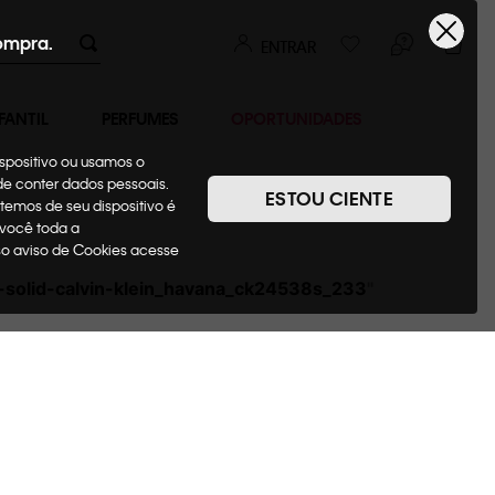
ompra.
ENTRAR
FANTIL
PERFUMES
OPORTUNIDADES
ispositivo ou usamos o
ode conter dados pessoais.
ESTOU CIENTE
temos de seu dispositivo é
 você toda a
sso aviso de Cookies acesse
-solid-calvin-klein_havana_ck24538s_233
"