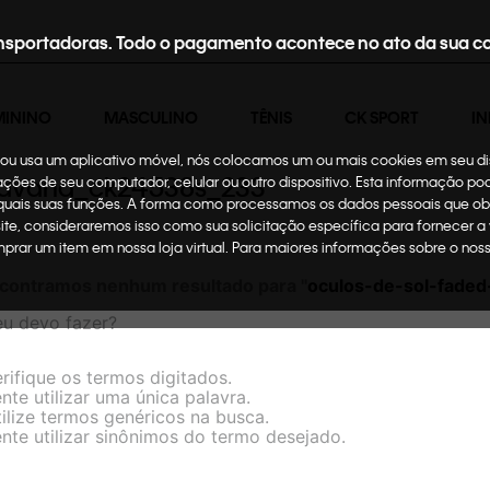
nsportadoras. Todo o pagamento acontece no ato da sua c
MININO
MASCULINO
TÊNIS
CK SPORT
IN
te ou usa um aplicativo móvel, nós colocamos um ou mais cookies em seu d
n_havana_ck24538s_233
mações de seu computador, celular ou outro dispositivo. Esta informação p
 quais suas funções. A forma como processamos os dados pessoais que ob
site, consideraremos isso como sua solicitação específica para fornecer a
omprar um item em nossa loja virtual. Para maiores informações sobre o no
contramos nenhum resultado para "
oculos-de-sol-faded
eu devo fazer?
rifique os termos digitados.
nte utilizar uma única palavra.
ilize termos genéricos na busca.
nte utilizar sinônimos do termo desejado.