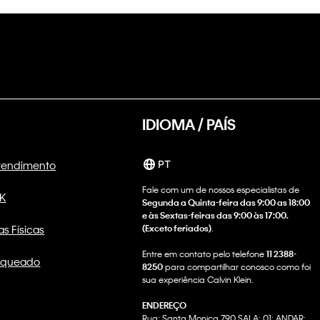
IDIOMA / PAÍS
Atendimento
PT
Fale com um de nossos especialistas de
CK
Segunda a Quinta-feira das 9:00 as 18:00
e às Sextas-feiras das 9:00 às 17:00.
as Físicas
(Exceto feriados)
.
Entre em contato pelo telefone
11 2388-
nqueado
8250
para compartilhar conosco como foi
sua experiência Calvin Klein.
ENDEREÇO
Rua: Santa Monica 790 SALA: 01; ANDAR: