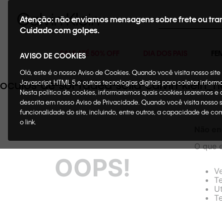
Buscar
Atenção: não enviamos mensagens sobre frete ou tra
Cuidado com golpes.
SALE ATÉ 50% OFF
DIA DOS PAIS
FE
AVISO DE COOKIES
Olá, este é o nosso Aviso de Cookies. Quando você visita nosso si
oculos-de-sol-faded-solid-calvin-klei
Javascript, HTML 5 e outras tecnologias digitais para coletar infor
Nesta política de cookies, informaremos quais cookies usaremos e
descrita em nosso Aviso de Privacidade. Quando você visita nosso 
funcionalidade do site, incluindo, entre outros, a capacidade de c
o link.
Não en
O que 
OOPS!
Ve
Te
Ut
Te