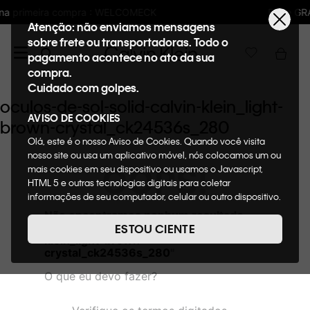
LCOMECK
Frete GRÁTIS nas compras acima 
Atenção: não enviamos mensagens
sobre frete ou transportadoras. Todo o
pagamento acontece no ato da sua
compra.
Cuidado com golpes.
oculos-de-sol-solid-calvin-klein_light-
AVISO DE COOKIES
brown-crystal_ck24536s_280
Olá, este é o nosso Aviso de Cookies. Quando você visita
nosso site ou usa um aplicativo móvel, nós colocamos um ou
OOPS!
mais cookies em seu dispositivo ou usamos o Javascript,
HTML 5 e outras tecnologias digitais para coletar
informações de seu computador, celular ou outro dispositivo.
Esta informação pode conter dados pessoais. Nesta política
Não encontramos nenhum resultado
de cookies, informaremos quais cookies usaremos e quais
para "
oculos-de-sol-solid-calvin-
ESTOU CIENTE
suas funções. A forma como processamos os dados
klein_light-brown-
pessoais que obtemos de seu dispositivo é descrita em
crystal_ck24536s_280
"
nosso Aviso de Privacidade. Quando você visita nosso site,
O que eu devo fazer?
consideraremos isso como sua solicitação específica para
fornecer a você toda a funcionalidade do site, incluindo,
entre outros, a capacidade de comprar um item em nossa