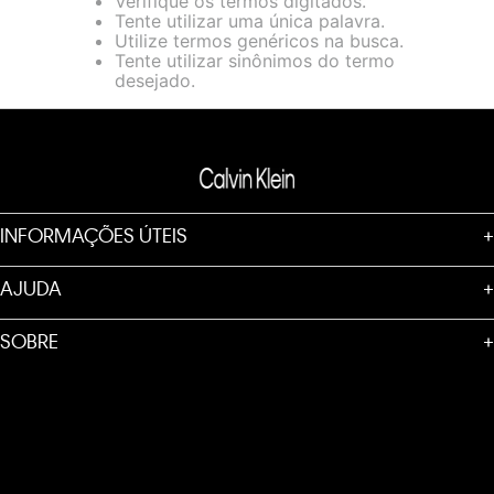
Verifique os termos digitados.
loja virtual. Para maiores informações sobre o nosso aviso de
Tente utilizar uma única palavra.
Cookies acesse o link.
Utilize termos genéricos na busca.
Tente utilizar sinônimos do termo
desejado.
INFORMAÇÕES ÚTEIS
+
AJUDA
+
SOBRE
+