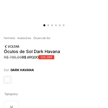
loja virtual. Para maiores informações sobre o nosso aviso de
Cookies acesse o link.
Feminino
Acessórios
Óculos de Sol
VOLTAR
Óculos de Sol Dark Havana
R$
690
,
00
R$
785
,
00
12%
OFF
Cor
DARK HAVANA
Tamanho
U