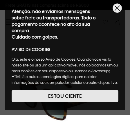
Ganhe 10% de GIFTBACK em todas as compra
Atenção: não enviamos mensagens
sobre frete ou transportadoras. Todo o
pagamento acontece no ato da sua
compra.
Cuidado com golpes.
AVISO DE COOKIES
Olá, este é o nosso Aviso de Cookies. Quando você visita
nosso site ou usa um aplicativo móvel, nós colocamos um ou
mais cookies em seu dispositivo ou usamos o Javascript,
HTML 5 e outras tecnologias digitais para coletar
informações de seu computador, celular ou outro dispositivo.
Esta informação pode conter dados pessoais. Nesta política
de cookies, informaremos quais cookies usaremos e quais
ESTOU CIENTE
suas funções. A forma como processamos os dados
pessoais que obtemos de seu dispositivo é descrita em
nosso Aviso de Privacidade. Quando você visita nosso site,
consideraremos isso como sua solicitação específica para
fornecer a você toda a funcionalidade do site, incluindo,
entre outros, a capacidade de comprar um item em nossa