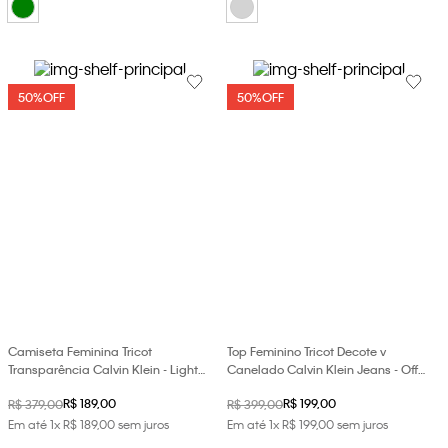
50%
OFF
50%
OFF
Camiseta Feminina Tricot
Top Feminino Tricot Decote v
Transparência Calvin Klein - Light
Canelado Calvin Klein Jeans - Off
Grey
White
R$
189
,
00
R$
199
,
00
R$
379
,
00
R$
399
,
00
Em até
1
x
R$
189
,
00
sem juros
Em até
1
x
R$
199
,
00
sem juros