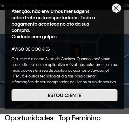
Frete GRÁTIS nas compras acima de R$600
Atenção: não enviamos mensagens
sobre frete ou transportadoras. Todo o
pagamento acontece no ato da sua
compra.
Cuidado com golpes.
AVISO DE COOKIES
Olá, este é o nosso Aviso de Cookies. Quando você visita
nosso site ou usa um aplicativo móvel, nós colocamos um ou
mais cookies em seu dispositivo ou usamos o Javascript,
HTML 5 e outras tecnologias digitais para coletar
informações de seu computador, celular ou outro dispositivo.
Esta informação pode conter dados pessoais. Nesta política
de cookies, informaremos quais cookies usaremos e quais
ESTOU CIENTE
suas funções. A forma como processamos os dados
pessoais que obtemos de seu dispositivo é descrita em
nosso Aviso de Privacidade. Quando você visita nosso site,
Oportunidades - Top Feminino
consideraremos isso como sua solicitação específica para
fornecer a você toda a funcionalidade do site, incluindo,
entre outros, a capacidade de comprar um item em nossa