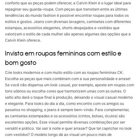
conforto que as peças podem oferecer, a Calvin Klein é o lugar ideal para
repaginar seu guarda-roupa. Com peças que transitam entre as últimas
tendências do mundo fashion é possível encontrar roupas para todos os
estilos e gostos. Jeans com diversas lavagens, camisetas com diferentes
estampas, acessórios elegantes, shorts despojados e vestidos que
valorizam o estilo de cada mulher são apenas algumas das opções que a
Calvin Klein oferece.
Invista em roupas femininas com estilo e
bom gosto
Crie looks modernos e com muito estilo com as roupas femininas CK.
Escolha as peças que mais combinam com a sua personalidade e arrase!
Se você não dispensa um look casual, por exemplo, aposte em roupas com
tons sóbrios ou escolha cores que harmonizem umas com as outras. O
salto alto dará o toque final à produção, deixando o visual casual moderno
e elegante. Para looks do dia a dia, como encontro com os amigos ou
passeios no shopping, o jeans é sempre bem-vindo. Para complementar,
as camisetas estampadas e os acessórios (cintos, bolsas, óculos) são
excelentes opções. Esse visual permite diversas combinações por ser
versátil e prático. Vai sair à noite e quer arrasar? Que tal caprichar no look
com vestidos? O modelo longo dá ao visual um pouco mais de