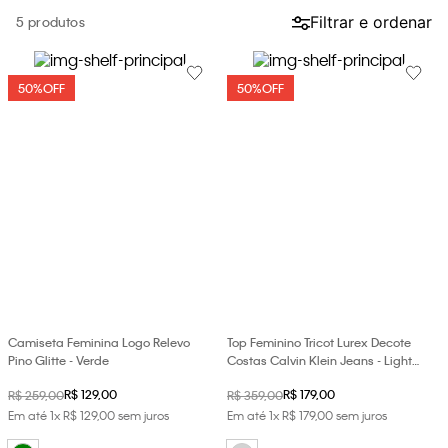
loja virtual. Para maiores informações sobre o nosso aviso de
Filtrar e ordenar
5
Cookies acesse o link.
50%
OFF
50%
OFF
Camiseta Feminina Logo Relevo
Top Feminino Tricot Lurex Decote
Pino Glitte - Verde
Costas Calvin Klein Jeans - Light
Grey
R$
129
,
00
R$
179
,
00
R$
259
,
00
R$
359
,
00
Em até
1
x
R$
129
,
00
sem juros
Em até
1
x
R$
179
,
00
sem juros