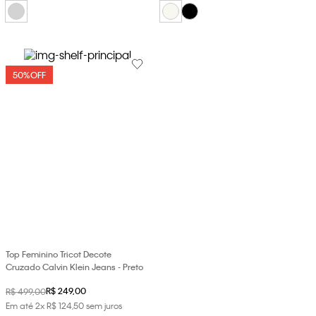
50%
OFF
Top Feminino Tricot Decote
Cruzado Calvin Klein Jeans - Preto
R$
249
,
00
R$
499
,
00
Em até
2
x
R$
124
,
50
sem juros