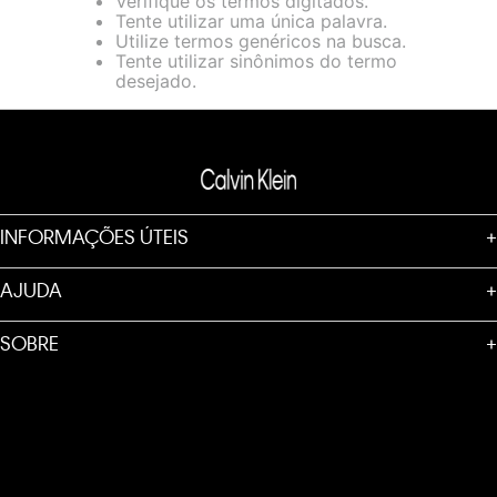
Verifique os termos digitados.
loja virtual. Para maiores informações sobre o nosso aviso de
Tente utilizar uma única palavra.
Cookies acesse o link.
Utilize termos genéricos na busca.
Tente utilizar sinônimos do termo
desejado.
INFORMAÇÕES ÚTEIS
+
AJUDA
+
SOBRE
+