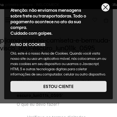
LCOMECK
Frete GRÁTIS nas compras acima 
Atenção: não enviamos mensagens
sobre frete ou transportadoras. Todo o
pagamento acontece no ato da sua
compra.
Cuidado com golpes.
pijama-menino-camiseta-e-bermuda-
AVISO DE COOKIES
visco_azul-escuro_lun011k_0595
Olá, este é o nosso Aviso de Cookies. Quando você visita
nosso site ou usa um aplicativo móvel, nós colocamos um ou
OOPS!
mais cookies em seu dispositivo ou usamos o Javascript,
HTML 5 e outras tecnologias digitais para coletar
informações de seu computador, celular ou outro dispositivo.
Esta informação pode conter dados pessoais. Nesta política
Não encontramos nenhum resultado
de cookies, informaremos quais cookies usaremos e quais
para "
pijama-menino-camiseta-e-
ESTOU CIENTE
suas funções. A forma como processamos os dados
bermuda-visco_azul-
pessoais que obtemos de seu dispositivo é descrita em
escuro_lun011k_0595
"
nosso Aviso de Privacidade. Quando você visita nosso site,
O que eu devo fazer?
consideraremos isso como sua solicitação específica para
fornecer a você toda a funcionalidade do site, incluindo,
entre outros, a capacidade de comprar um item em nossa