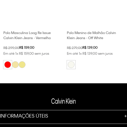
Polo Masculina Loog Re Issue
Polo Menino de Malhão Calvin
Calvin Klein Jeans - Vermelho
Klein Jeans - Off White
R$
159
,
00
R$
139
,
00
R$
299
,
00
R$
279
,
00
Em até
1
x
R$
159
,
00
sem juros
Em até
1
x
R$
139
,
00
sem juros
INFORMAÇÕES ÚTEIS
+