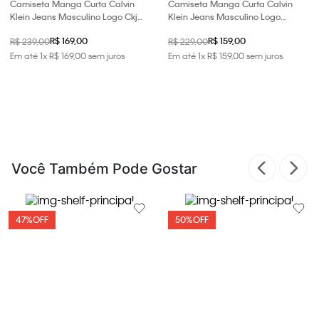
Camiseta Manga Curta Calvin
Camiseta Manga Curta Calvin
Klein Jeans Masculino Logo Ckj
Klein Jeans Masculino Logo
Pigmento - Marinho
Est.1978 - Marinho
R$ 169,00
R$ 159,00
R$ 239,00
R$ 229,00
Em até
1
x
R$
169
,
00
sem juros
Em até
1
x
R$
159
,
00
sem juros
Você Também Pode Gostar
47%
OFF
50%
OFF