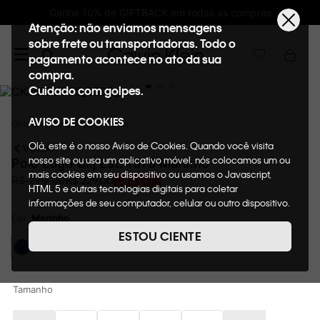
Ganhe 10% de GIFTBACK em todas as compras
Atenção: não enviamos mensagens
sobre frete ou transportadoras. Todo o
pagamento acontece no ato da sua
compra.
Cuidado com golpes.
AVISO DE COOKIES
Oportunidades
Roupas
Polos
Olá, este é o nosso Aviso de Cookies. Quando você visita
VOLTAR
nosso site ou usa um aplicativo móvel, nós colocamos um ou
Polo Logo Ckj Est. 1978 Marinho
mais cookies em seu dispositivo ou usamos o Javascript,
R$
229
,
00
R$
279
,
00
18%
OFF
HTML 5 e outras tecnologias digitais para coletar
informações de seu computador, celular ou outro dispositivo.
Esta informação pode conter dados pessoais. Nesta política
Cor
Marinho
de cookies, informaremos quais cookies usaremos e quais
ESTOU CIENTE
suas funções. A forma como processamos os dados
pessoais que obtemos de seu dispositivo é descrita em
nosso Aviso de Privacidade. Quando você visita nosso site,
consideraremos isso como sua solicitação específica para
Tamanho
fornecer a você toda a funcionalidade do site, incluindo,
entre outros, a capacidade de comprar um item em nossa