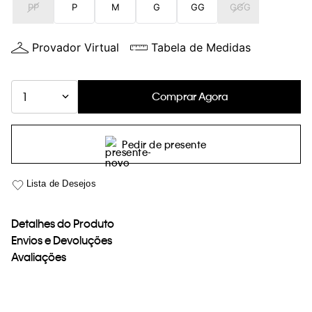
PP
P
M
G
GG
GGG
loja virtual. Para maiores informações sobre o nosso aviso de
Cookies acesse o link.
Provador Virtual
Tabela de Medidas
Comprar Agora
1
Pedir de presente
Detalhes do Produto
Envios e Devoluções
Avaliações