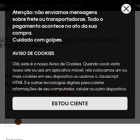
Frete GRÁTIS nas compras acima de R$600
Atenção: não enviamos mensagens
sobre frete ou transportadoras. Todo o
pagamento acontece no ato da sua
compra.
Cuidado com golpes.
AVISO DE COOKIES
Oportunidades
Roupas
Polos
Olá, este é o nosso Aviso de Cookies. Quando você visita
nosso site ou usa um aplicativo móvel, nós colocamos um ou
VOLTAR
mais cookies em seu dispositivo ou usamos o Javascript,
Polo Masculina Etiqueta Calvin Klein Jeans
HTML 5 e outras tecnologias digitais para coletar
Branco
informações de seu computador, celular ou outro dispositivo.
R$
189
,
00
R$
359
,
00
47%
OFF
Esta informação pode conter dados pessoais. Nesta política
de cookies, informaremos quais cookies usaremos e quais
ESTOU CIENTE
suas funções. A forma como processamos os dados
Cor
Branco
pessoais que obtemos de seu dispositivo é descrita em
nosso Aviso de Privacidade. Quando você visita nosso site,
consideraremos isso como sua solicitação específica para
fornecer a você toda a funcionalidade do site, incluindo,
entre outros, a capacidade de comprar um item em nossa