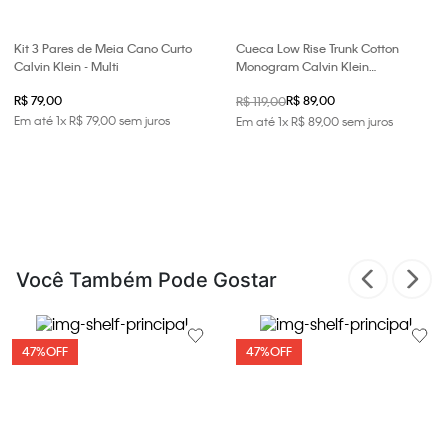
Kit 3 Pares de Meia Cano Curto
Cueca Low Rise Trunk Cotton
Calvin Klein - Multi
Monogram Calvin Klein
Underwear - Branco 2
R$ 79,00
R$ 89,00
R$ 119,00
Em até
1
x
R$
79
,
00
sem juros
Em até
1
x
R$
89
,
00
sem juros
Você Também Pode Gostar
47%
OFF
47%
OFF