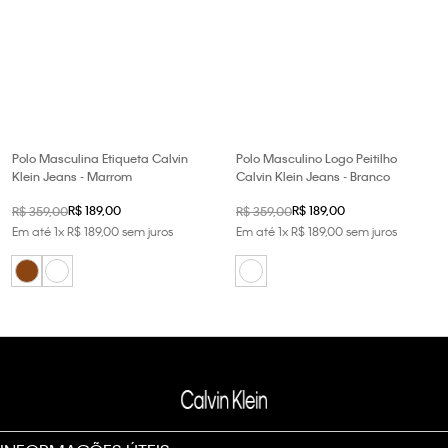
Polo Masculina Etiqueta Calvin
Polo Masculino Logo Peitilho
Klein Jeans - Marrom
Calvin Klein Jeans - Branco
R$
189
,
00
R$
189
,
00
R$
359
,
00
R$
359
,
00
Em até
1
x
R$
189
,
00
sem juros
Em até
1
x
R$
189
,
00
sem juros