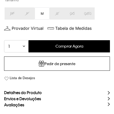
Tamanho
loja virtual. Para maiores informações sobre o nosso aviso de
Cookies acesse o link.
PP
P
M
G
GG
GGG
Provador Virtual
Tabela de Medidas
Comprar Agora
1
Pedir de presente
Detalhes do Produto
Envios e Devoluções
Avaliações