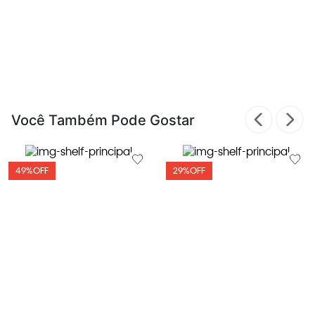
Você Também Pode Gostar
49%
OFF
29%
OFF