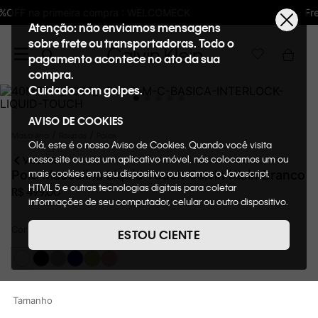
Frete GRÁTIS nas compras acima de R$600
Atenção: não enviamos mensagens
sobre frete ou transportadoras. Todo o
pagamento acontece no ato da sua
compra.
Cuidado com golpes.
AVISO DE COOKIES
Masculino
Roupas
Polos
Olá, este é o nosso Aviso de Cookies. Quando você visita
nosso site ou usa um aplicativo móvel, nós colocamos um ou
VOLTAR
mais cookies em seu dispositivo ou usamos o Javascript,
Polo Masculina Liquid Touch Calvin Klein Branco
HTML 5 e outras tecnologias digitais para coletar
R$
499
,
00
informações de seu computador, celular ou outro dispositivo.
Esta informação pode conter dados pessoais. Nesta política
Cor
de cookies, informaremos quais cookies usaremos e quais
Branco
ESTOU CIENTE
suas funções. A forma como processamos os dados
pessoais que obtemos de seu dispositivo é descrita em
nosso Aviso de Privacidade. Quando você visita nosso site,
consideraremos isso como sua solicitação específica para
Tamanho
fornecer a você toda a funcionalidade do site, incluindo,
entre outros, a capacidade de comprar um item em nossa