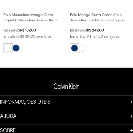
Polo Masculina Manga Curta
Polo Manga Curta Calvin Klein
Piquet Calvin Klein Jeans - Branco
Jeans Regular Masculino Copa -
2
Marinho
R$
189
,
00
R$
249
,
00
R$
369
,
00
R$
349
,
00
Em até
1
x
R$
189
,
00
sem juros
Em até
2
x
R$
124
,
50
sem juros
INFORMAÇÕES ÚTEIS
+
AJUDA
+
SOBRE
+