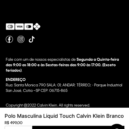
Fale com um de nossos especialistas de
Segunda a Quinta-feira
das 9:00 as 18:00 e às Sextas-feiras das 9:00 às 17:00. (Exceto
feriados)
.
ENDEREÇO
Rua: Santa Monica 790 SALA: 01; ANDAR: TÉRREO; - Parque Industrial
San José, Cotia –SP CEP: 06715-865
Copyright @2022 Calvin Klein. All rights reserved.
WBR INDUSTRIA E COMERCIO DE VESTUARIO LTDA.
Polo Masculina Liquid Touch Calvin Klein Branco
CNPJ 07.296.319/0058-90
R$
499
,
00
CA Transparency In Supply Chain & UK Modern Slavery Statement |