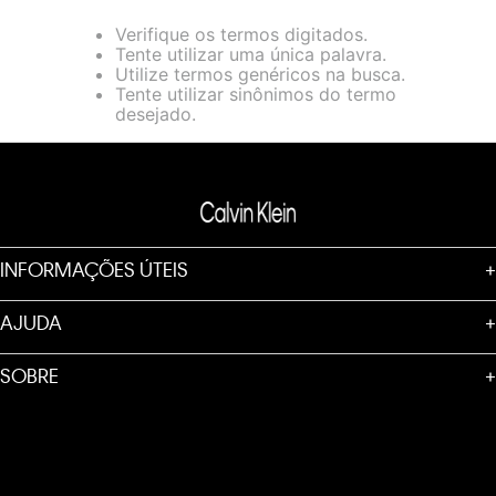
loja virtual. Para maiores informações sobre o nosso aviso de
Verifique os termos digitados.
Cookies acesse o link.
Tente utilizar uma única palavra.
Utilize termos genéricos na busca.
Tente utilizar sinônimos do termo
desejado.
INFORMAÇÕES ÚTEIS
+
AJUDA
+
SOBRE
+