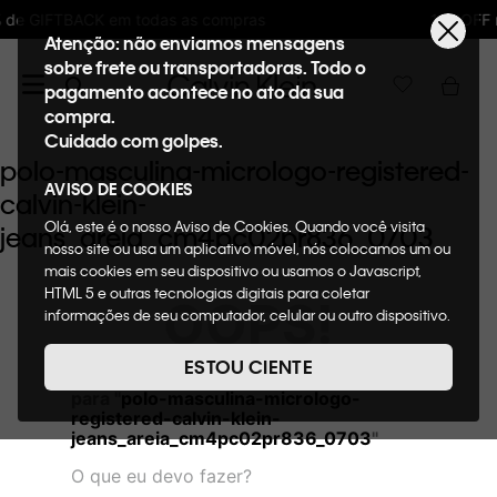
ompras
10%OFF na primeira compra : WELCO
Atenção: não enviamos mensagens
sobre frete ou transportadoras. Todo o
pagamento acontece no ato da sua
compra.
Cuidado com golpes.
polo-masculina-micrologo-registered-
AVISO DE COOKIES
calvin-klein-
Olá, este é o nosso Aviso de Cookies. Quando você visita
jeans_areia_cm4pc02pr836_0703
nosso site ou usa um aplicativo móvel, nós colocamos um ou
mais cookies em seu dispositivo ou usamos o Javascript,
HTML 5 e outras tecnologias digitais para coletar
OOPS!
informações de seu computador, celular ou outro dispositivo.
Esta informação pode conter dados pessoais. Nesta política
de cookies, informaremos quais cookies usaremos e quais
ESTOU CIENTE
Não encontramos nenhum resultado
suas funções. A forma como processamos os dados
para "
polo-masculina-micrologo-
pessoais que obtemos de seu dispositivo é descrita em
registered-calvin-klein-
nosso Aviso de Privacidade. Quando você visita nosso site,
jeans_areia_cm4pc02pr836_0703
"
consideraremos isso como sua solicitação específica para
fornecer a você toda a funcionalidade do site, incluindo,
O que eu devo fazer?
entre outros, a capacidade de comprar um item em nossa