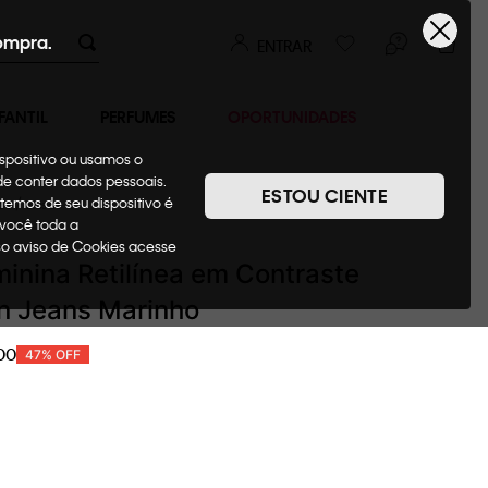
ompra.
ENTRAR
FANTIL
PERFUMES
OPORTUNIDADES
ispositivo ou usamos o
ode conter dados pessoais.
ESTOU CIENTE
temos de seu dispositivo é
as
Blusas
 você toda a
sso aviso de Cookies acesse
inina Retilínea em Contraste
in Jeans Marinho
00
47%
OFF