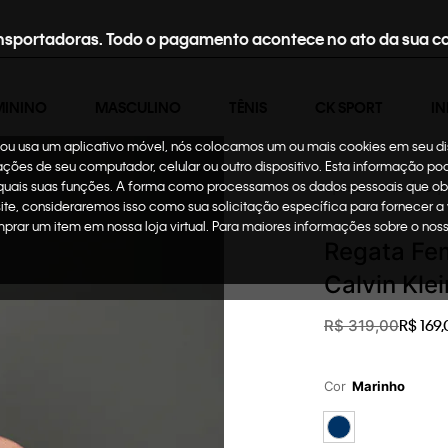
nsportadoras. Todo o pagamento acontece no ato da sua c
MININO
MASCULINO
TÊNIS
CK SPORT
IN
te ou usa um aplicativo móvel, nós colocamos um ou mais cookies em seu d
mações de seu computador, celular ou outro dispositivo. Esta informação p
 quais suas funções. A forma como processamos os dados pessoais que ob
Oportunidades
Roup
site, consideraremos isso como sua solicitação específica para fornecer a
omprar um item em nossa loja virtual. Para maiores informações sobre o no
Regata Fem
Calvin Kle
R$
169
,
R$
319
,
00
Cor
Marinho