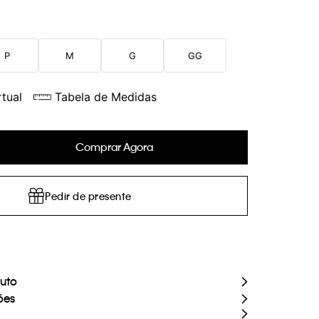
P
M
G
GG
tual
Tabela de Medidas
Comprar Agora
Pedir de presente
duto
ões