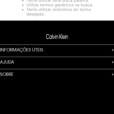
Tente utilizar uma única palavra.
loja virtual. Para maiores informações sobre o nosso aviso de
Utilize termos genéricos na busca.
Cookies acesse o link.
Tente utilizar sinônimos do termo
desejado.
INFORMAÇÕES ÚTEIS
+
AJUDA
+
SOBRE
+