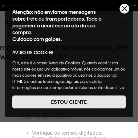
s as compras
10%OFF na primeira compra 
Atenção: não enviamos mensagens
sobre frete ou transportadoras. Todo o
pagamento acontece no ato da sua
compra.
Cuidado com golpes.
regata-jung-kook-for-calvin-klein_off-
AVISO DE COOKIES
white_nb4706_0111
Olá, este é o nosso Aviso de Cookies. Quando você visita
nosso site ou usa um aplicativo móvel, nós colocamos um ou
OOPS!
mais cookies em seu dispositivo ou usamos o Javascript,
HTML 5 e outras tecnologias digitais para coletar
informações de seu computador, celular ou outro dispositivo.
Esta informação pode conter dados pessoais. Nesta política
Não encontramos nenhum resultado
de cookies, informaremos quais cookies usaremos e quais
para "
regata-jung-kook-for-calvin-
ESTOU CIENTE
suas funções. A forma como processamos os dados
klein_off-white_nb4706_0111
"
pessoais que obtemos de seu dispositivo é descrita em
O que eu devo fazer?
nosso Aviso de Privacidade. Quando você visita nosso site,
consideraremos isso como sua solicitação específica para
fornecer a você toda a funcionalidade do site, incluindo,
Verifique os termos digitados.
entre outros, a capacidade de comprar um item em nossa