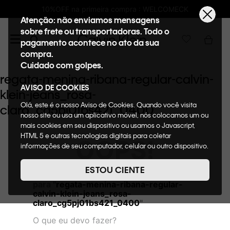
10%OFF na primeira compra : WELCOMECK
Atenção: não enviamos mensagens
sobre frete ou transportadoras. Todo o
pagamento acontece no ato da sua
compra.
Cuidado com golpes.
regata-menina-ribana-regular-calvin-
AVISO DE COOKIES
klein-jeans_rosa-
Olá, este é o nosso Aviso de Cookies. Quando você visita
claro_cg5pj01bs421_0400
nosso site ou usa um aplicativo móvel, nós colocamos um ou
mais cookies em seu dispositivo ou usamos o Javascript,
HTML 5 e outras tecnologias digitais para coletar
OOPS!
informações de seu computador, celular ou outro dispositivo.
Esta informação pode conter dados pessoais. Nesta política
de cookies, informaremos quais cookies usaremos e quais
ESTOU CIENTE
Não encontramos nenhum resultado
suas funções. A forma como processamos os dados
para "
regata-menina-ribana-regular-
pessoais que obtemos de seu dispositivo é descrita em
calvin-klein-jeans_rosa-
nosso Aviso de Privacidade. Quando você visita nosso site,
claro_cg5pj01bs421_0400
"
consideraremos isso como sua solicitação específica para
fornecer a você toda a funcionalidade do site, incluindo,
O que eu devo fazer?
entre outros, a capacidade de comprar um item em nossa