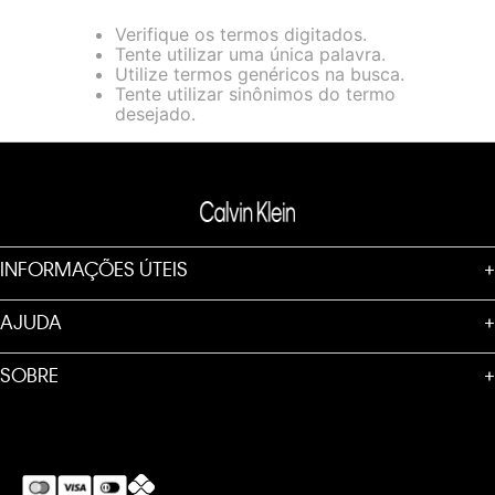
loja virtual. Para maiores informações sobre o nosso aviso de
Verifique os termos digitados.
Cookies acesse o link.
Tente utilizar uma única palavra.
Utilize termos genéricos na busca.
Tente utilizar sinônimos do termo
desejado.
INFORMAÇÕES ÚTEIS
+
AJUDA
+
SOBRE
+