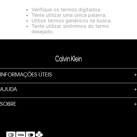
loja virtual. Para maiores informações sobre o nosso aviso de
Verifique os termos digitados.
Cookies acesse o link.
Tente utilizar uma única palavra.
Utilize termos genéricos na busca.
Tente utilizar sinônimos do termo
desejado.
INFORMAÇÕES ÚTEIS
+
AJUDA
+
SOBRE
+