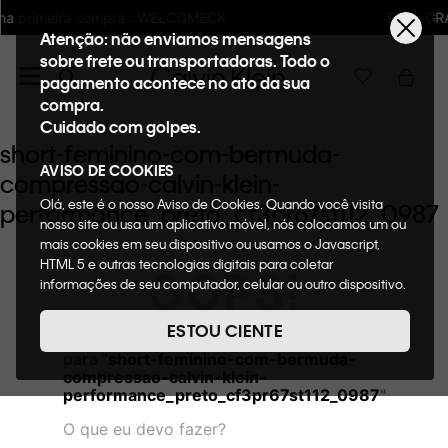
LCOMECK
Frete GRÁTIS nas compras acima 
Atenção: não enviamos mensagens
sobre frete ou transportadoras. Todo o
pagamento acontece no ato da sua
compra.
Cuidado com golpes.
short-feminino-com-bermuda-
AVISO DE COOKIES
compressao-calvin-klein-
Olá, este é o nosso Aviso de Cookies. Quando você visita
performance_preto_cf3pr67st112_0987
nosso site ou usa um aplicativo móvel, nós colocamos um ou
mais cookies em seu dispositivo ou usamos o Javascript,
HTML 5 e outras tecnologias digitais para coletar
OOPS!
informações de seu computador, celular ou outro dispositivo.
Esta informação pode conter dados pessoais. Nesta política
de cookies, informaremos quais cookies usaremos e quais
ESTOU CIENTE
Não encontramos nenhum resultado
suas funções. A forma como processamos os dados
para "
short-feminino-com-bermuda-
pessoais que obtemos de seu dispositivo é descrita em nosso
compressao-calvin-klein-
Aviso de Privacidade. Quando você visita nosso site,
performance_preto_cf3pr67st112_0987
"
consideraremos isso como sua solicitação específica para
fornecer a você toda a funcionalidade do site, incluindo,
O que eu devo fazer?
entre outros, a capacidade de comprar um item em nossa