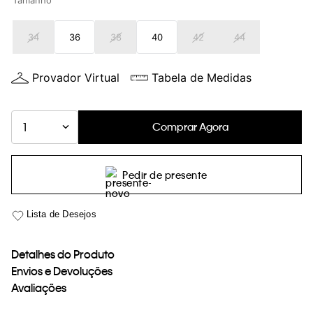
Tamanho
loja virtual. Para maiores informações sobre o nosso aviso de
Cookies acesse o link.
34
36
38
40
42
44
Provador Virtual
Tabela de Medidas
Comprar Agora
1
Pedir de presente
Detalhes do Produto
Envios e Devoluções
Avaliações