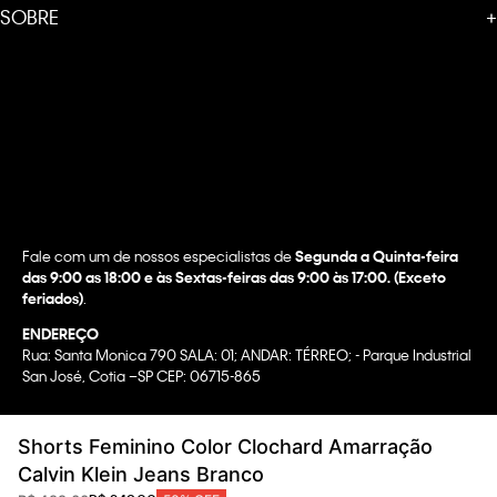
SOBRE
+
Fale com um de nossos especialistas de
Segunda a Quinta-feira
das 9:00 as 18:00 e às Sextas-feiras das 9:00 às 17:00. (Exceto
feriados)
.
ENDEREÇO
Rua: Santa Monica 790 SALA: 01; ANDAR: TÉRREO; - Parque Industrial
San José, Cotia –SP CEP: 06715-865
Copyright @2022 Calvin Klein. All rights reserved.
Shorts Feminino Color Clochard Amarração
WBR INDUSTRIA E COMERCIO DE VESTUARIO LTDA.
Calvin Klein Jeans Branco
CNPJ 07.296.319/0058-90