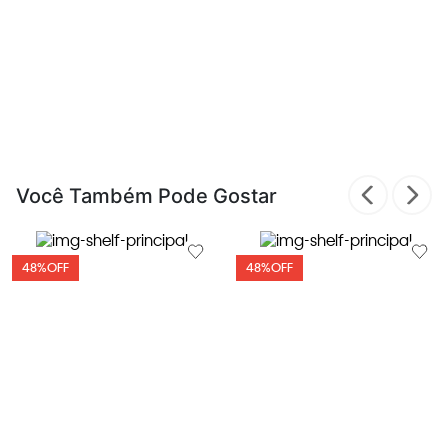
Você Também Pode Gostar
48%
OFF
48%
OFF