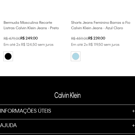
Bermuda Masculina Recorte
Shorts Jeans Feminino Barras a Fio
Listras Calvin Klein Jeans - Preto
Calvin Klein Jeans - Azul Claro
R$
249
,
00
R$
239
,
00
R$
479
,
00
R$
459
,
00
Em até
2
x
R$
124
,
50
sem juros
Em até
2
x
R$
119
,
50
sem juros
INFORMAÇÕES ÚTEIS
+
AJUDA
+