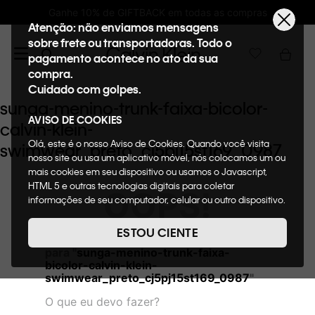
Ganhe 10% de GIFTBACK em todas as compras
Atenção: não enviamos mensagens
sobre frete ou transportadoras. Todo o
pagamento acontece no ato da sua
compra.
Cuidado com golpes.
sunga-menino-trunk-faixa-bicolor-
AVISO DE COOKIES
calvin-klein-
Olá, este é o nosso Aviso de Cookies. Quando você visita
swimwear_preto_cj5pj15st169_0987
nosso site ou usa um aplicativo móvel, nós colocamos um ou
mais cookies em seu dispositivo ou usamos o Javascript,
HTML 5 e outras tecnologias digitais para coletar
OOPS!
informações de seu computador, celular ou outro dispositivo.
Esta informação pode conter dados pessoais. Nesta política
de cookies, informaremos quais cookies usaremos e quais
ESTOU CIENTE
Não encontramos nenhum resultado
suas funções. A forma como processamos os dados
para "
sunga-menino-trunk-faixa-
pessoais que obtemos de seu dispositivo é descrita em
bicolor-calvin-klein-
nosso Aviso de Privacidade. Quando você visita nosso site,
swimwear_preto_cj5pj15st169_0987
"
consideraremos isso como sua solicitação específica para
fornecer a você toda a funcionalidade do site, incluindo,
O que eu devo fazer?
entre outros, a capacidade de comprar um item em nossa