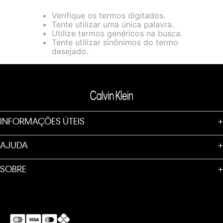
loja virtual. Para maiores informações sobre o nosso aviso de
Verifique os termos digitados.
Cookies acesse o link.
Tente utilizar uma única palavra.
Utilize termos genéricos na busca.
Tente utilizar sinônimos do termo
desejado.
INFORMAÇÕES ÚTEIS
+
AJUDA
+
SOBRE
+