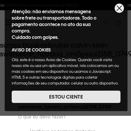
de R$600
Ganhe 10% de GIFTBACK em todas a
Atenção: não enviamos mensagens
sobre frete ou transportadoras. Todo o
pagamento acontece no ato da sua
compra.
Cuidado com golpes.
sunga-trunk-reticulas-calvin-klein-
AVISO DE COOKIES
swimwear_havana_cm5pssui2158_074
Olá, este é o nosso Aviso de Cookies. Quando você visita
nosso site ou usa um aplicativo móvel, nós colocamos um ou
OOPS!
mais cookies em seu dispositivo ou usamos o Javascript,
HTML 5 e outras tecnologias digitais para coletar
informações de seu computador, celular ou outro dispositivo.
Esta informação pode conter dados pessoais. Nesta política
Não encontramos nenhum resultado
de cookies, informaremos quais cookies usaremos e quais
para "
sunga-trunk-reticulas-calvin-
ESTOU CIENTE
suas funções. A forma como processamos os dados pessoais
klein-
que obtemos de seu dispositivo é descrita em nosso Aviso de
swimwear_havana_cm5pssui2158_0749
"
Privacidade. Quando você visita nosso site, consideraremos
O que eu devo fazer?
isso como sua solicitação específica para fornecer a você
toda a funcionalidade do site, incluindo, entre outros, a
capacidade de comprar um item em nossa loja virtual. Para