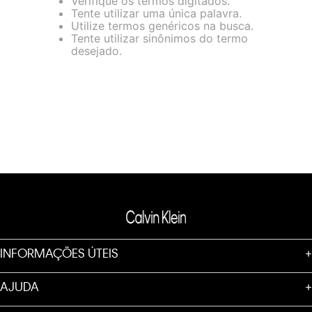
Verifique os termos digitados.
maiores informações sobre o nosso aviso de Cookies acesse
Tente utilizar uma única palavra.
o link.
Utilize termos genéricos na busca.
Tente utilizar sinônimos do termo
desejado.
INFORMAÇÕES ÚTEIS
+
AJUDA
+