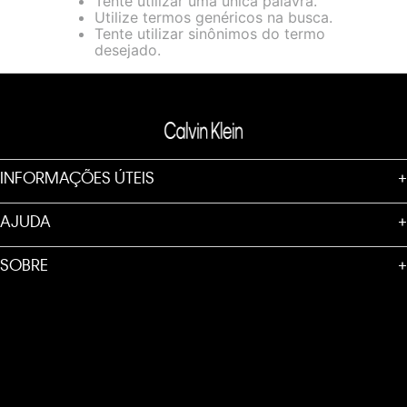
Tente utilizar uma única palavra.
loja virtual. Para maiores informações sobre o nosso aviso de
Utilize termos genéricos na busca.
Cookies acesse o link.
Tente utilizar sinônimos do termo
desejado.
INFORMAÇÕES ÚTEIS
+
AJUDA
+
SOBRE
+