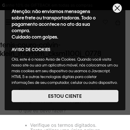
 todas as compras
10%OFF na primeira com
Atenção: não enviamos mensagens
sobre frete ou transportadoras. Todo o
pagamento acontece no ato da sua
compra.
Cuidado com golpes.
tenis-couro-calvin-
AVISO DE COOKIES
klein_marrom_cksm1100j_0778
Olá, este é o nosso Aviso de Cookies. Quando você visita
nosso site ou usa um aplicativo móvel, nós colocamos um ou
OOPS!
mais cookies em seu dispositivo ou usamos o Javascript,
HTML 5 e outras tecnologias digitais para coletar
informações de seu computador, celular ou outro dispositivo.
Esta informação pode conter dados pessoais. Nesta política
Não encontramos nenhum resultado
de cookies, informaremos quais cookies usaremos e quais
para "
tenis-couro-calvin-
ESTOU CIENTE
suas funções. A forma como processamos os dados
klein_marrom_cksm1100j_0778
"
pessoais que obtemos de seu dispositivo é descrita em
O que eu devo fazer?
nosso Aviso de Privacidade. Quando você visita nosso site,
consideraremos isso como sua solicitação específica para
fornecer a você toda a funcionalidade do site, incluindo,
Verifique os termos digitados.
entre outros, a capacidade de comprar um item em nossa