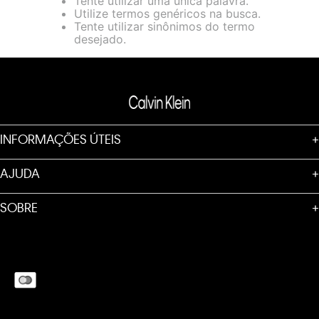
Tente utilizar uma única palavra.
loja virtual. Para maiores informações sobre o nosso aviso de
Utilize termos genéricos na busca.
Cookies acesse o link.
Tente utilizar sinônimos do termo
desejado.
INFORMAÇÕES ÚTEIS
+
AJUDA
+
SOBRE
+