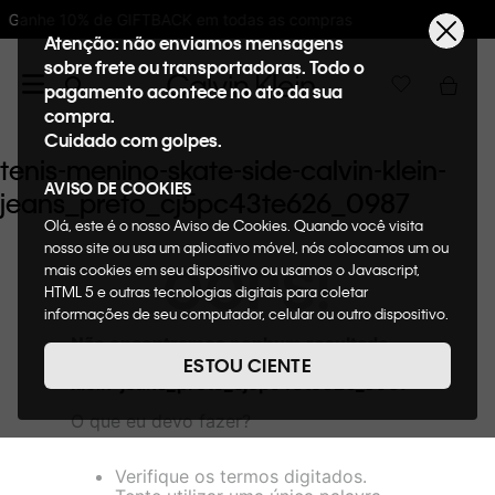
K em todas as compras
10%OFF na primeira
Atenção: não enviamos mensagens
sobre frete ou transportadoras. Todo o
pagamento acontece no ato da sua
compra.
Cuidado com golpes.
tenis-menino-skate-side-calvin-klein-
AVISO DE COOKIES
jeans_preto_cj5pc43te626_0987
Olá, este é o nosso Aviso de Cookies. Quando você visita
nosso site ou usa um aplicativo móvel, nós colocamos um ou
OOPS!
mais cookies em seu dispositivo ou usamos o Javascript,
HTML 5 e outras tecnologias digitais para coletar
informações de seu computador, celular ou outro dispositivo.
Esta informação pode conter dados pessoais. Nesta política
Não encontramos nenhum resultado
de cookies, informaremos quais cookies usaremos e quais
para "
tenis-menino-skate-side-calvin-
ESTOU CIENTE
suas funções. A forma como processamos os dados
klein-jeans_preto_cj5pc43te626_0987
"
pessoais que obtemos de seu dispositivo é descrita em
O que eu devo fazer?
nosso Aviso de Privacidade. Quando você visita nosso site,
consideraremos isso como sua solicitação específica para
fornecer a você toda a funcionalidade do site, incluindo,
Verifique os termos digitados.
entre outros, a capacidade de comprar um item em nossa