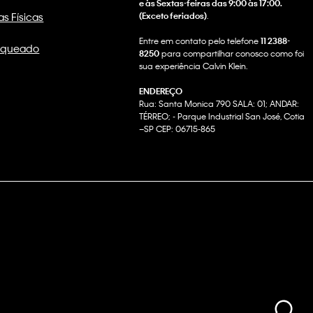
e às Sextas-feiras das 9:00 às 17:00.
as Físicas
(Exceto feriados)
.
Entre em contato pelo telefone
11 2388-
nqueado
8250
para compartilhar conosco como foi
sua experiência Calvin Klein.
ENDEREÇO
Rua: Santa Monica 790 SALA: 01; ANDAR:
TÉRREO; - Parque Industrial San José, Cotia
–SP CEP: 06715-865