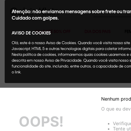
Buscar
Atenção: não enviamos mensagens sobre frete ou tra
Cuidado com golpes.
SALE ATÉ 50% OFF
DIA DOS PAIS
FE
AVISO DE COOKIES
Olá, este é o nosso Aviso de Cookies. Quando você visita nosso si
Javascript, HTML 5 e outras tecnologias digitais para coletar infor
Nesta política de cookies, informaremos quais cookies usaremos e
descrita em nosso Aviso de Privacidade. Quando você visita nosso 
funcionalidade do site, incluindo, entre outros, a capacidade de c
o link.
Nenhum prod
O que eu dev
OOPS!
Verifiqu
Tente ut