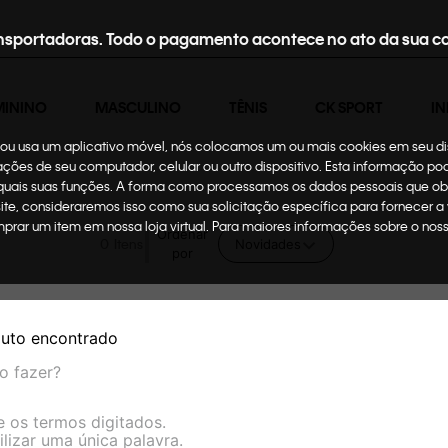
nsportadoras. Todo o pagamento acontece no ato da sua c
MININO
MASCULINO
TÊNIS
CK SPORT
IN
te ou usa um aplicativo móvel, nós colocamos um ou mais cookies em seu d
mações de seu computador, celular ou outro dispositivo. Esta informação p
 quais suas funções. A forma como processamos os dados pessoais que ob
site, consideraremos isso como sua solicitação específica para fornecer a
omprar um item em nossa loja virtual. Para maiores informações sobre o no
Ordenar
0
Novidades
por
uto encontrado
o fazer?
e os termos digitados.
ilizar uma única palavra.