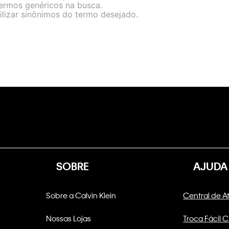
termos genéricos na busca.
ilizar sinônimos do termo desejado.
SOBRE
AJUDA
Sobre a Calvin Klein
Central de 
Nossas Lojas
Troca Fácil 