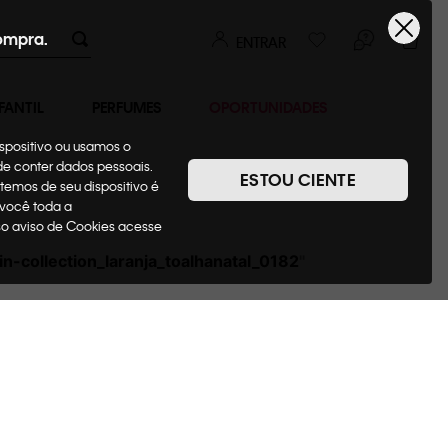
ompra.
ENTRAR
FANTIL
PERFUMES
OPORTUNIDADES
ispositivo ou usamos o
ode conter dados pessoais.
ESTOU CIENTE
temos de seu dispositivo é
 você toda a
sso aviso de Cookies acesse
ein-collection_laranja_toalhanatal_0182
"