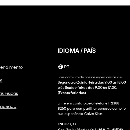
IDIOMA / PAÍS
Atendimento
PT
Fale com um de nossos especialistas de
CK
Segunda a Quinta-feira das 9:00 as 18:00
e às Sextas-feiras das 9:00 às 17:00.
as Físicas
(Exceto feriados)
.
Entre em contato pelo telefone
11 2388-
nqueado
8250
para compartilhar conosco como foi
sua experiência Calvin Klein.
ENDEREÇO
Rua: Santa Monica 790 SALA: 01; ANDAR: