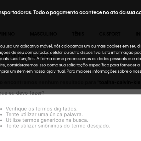
nsportadoras. Todo o pagamento acontece no ato da sua c
MININO
MASCULINO
TÊNIS
CK SPORT
IN
te ou usa um aplicativo móvel, nós colocamos um ou mais cookies em seu d
toalhanatal_0182
mações de seu computador, celular ou outro dispositivo. Esta informação p
 quais suas funções. A forma como processamos os dados pessoais que ob
site, consideraremos isso como sua solicitação específica para fornecer a
omprar um item em nossa loja virtual. Para maiores informações sobre o no
o encontramos nenhum resultado para "
toalha-calvin-kl
que eu devo fazer?
Verifique os termos digitados.
Tente utilizar uma única palavra.
Utilize termos genéricos na busca.
Tente utilizar sinônimos do termo desejado.