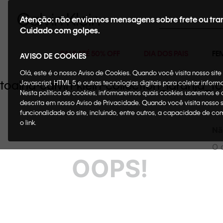
Buscar
Atenção: não enviamos mensagens sobre frete ou tra
Cuidado com golpes.
SALE ATÉ 50% OFF
DIA DOS PAIS
FE
AVISO DE COOKIES
Olá, este é o nosso Aviso de Cookies. Quando você visita nosso si
toalha-calvin-klein-collection_laranja_
Javascript, HTML 5 e outras tecnologias digitais para coletar infor
Nesta política de cookies, informaremos quais cookies usaremos e
descrita em nosso Aviso de Privacidade. Quando você visita nosso 
funcionalidade do site, incluindo, entre outros, a capacidade de c
o link.
Nã
O 
OOPS!