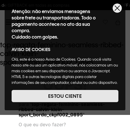
s as compras
10%OFF na primeira compra 
Atenção: não enviamos mensagens
sobre frete ou transportadoras. Todo o
pagamento acontece no ato da sua
compra.
Cuidado com golpes.
top-regata-feminino-seamless-ribbed-
AVISO DE COOKIES
calvin-klein-
Olá, este é o nosso Aviso de Cookies. Quando você visita
sport_bordo_ckpf002_0895
nosso site ou usa um aplicativo móvel, nós colocamos um ou
mais cookies em seu dispositivo ou usamos o Javascript,
HTML 5 e outras tecnologias digitais para coletar
OOPS!
informações de seu computador, celular ou outro dispositivo.
Esta informação pode conter dados pessoais. Nesta política
de cookies, informaremos quais cookies usaremos e quais
ESTOU CIENTE
Não encontramos nenhum resultado
suas funções. A forma como processamos os dados
para "
top-regata-feminino-seamless-
pessoais que obtemos de seu dispositivo é descrita em
ribbed-calvin-klein-
nosso Aviso de Privacidade. Quando você visita nosso site,
sport_bordo_ckpf002_0895
"
consideraremos isso como sua solicitação específica para
fornecer a você toda a funcionalidade do site, incluindo,
O que eu devo fazer?
entre outros, a capacidade de comprar um item em nossa