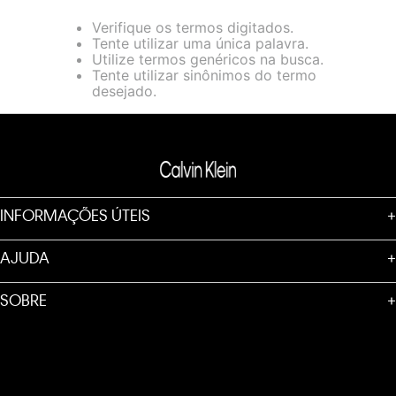
loja virtual. Para maiores informações sobre o nosso aviso de
Verifique os termos digitados.
Cookies acesse o link.
Tente utilizar uma única palavra.
Utilize termos genéricos na busca.
Tente utilizar sinônimos do termo
desejado.
INFORMAÇÕES ÚTEIS
+
AJUDA
+
SOBRE
+