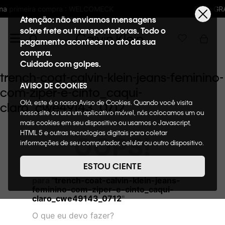
LCOMECK
Frete GRÁTIS nas compras acima 
Atenção: não enviamos mensagens
sobre frete ou transportadoras. Todo o
pagamento acontece no ato da sua
compra.
Cuidado com golpes.
trench-coat-calvin-klein-jeans-feminino-
AVISO DE COOKIES
com-ziper-e-cinto_caqui-
Olá, este é o nosso Aviso de Cookies. Quando você visita
claro_cwe49143_0712
nosso site ou usa um aplicativo móvel, nós colocamos um ou
mais cookies em seu dispositivo ou usamos o Javascript,
HTML 5 e outras tecnologias digitais para coletar
OOPS!
informações de seu computador, celular ou outro dispositivo.
Esta informação pode conter dados pessoais. Nesta política
de cookies, informaremos quais cookies usaremos e quais
ESTOU CIENTE
Não encontramos nenhum resultado
suas funções. A forma como processamos os dados
para "
trench-coat-calvin-klein-jeans-
pessoais que obtemos de seu dispositivo é descrita em
feminino-com-ziper-e-cinto_caqui-
nosso Aviso de Privacidade. Quando você visita nosso site,
claro_cwe49143_0712
"
consideraremos isso como sua solicitação específica para
fornecer a você toda a funcionalidade do site, incluindo,
O que eu devo fazer?
entre outros, a capacidade de comprar um item em nossa