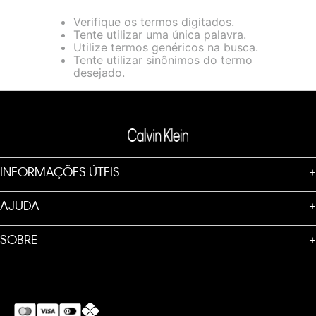
loja virtual. Para maiores informações sobre o nosso aviso de
Verifique os termos digitados.
Cookies acesse o link.
Tente utilizar uma única palavra.
Utilize termos genéricos na busca.
Tente utilizar sinônimos do termo
desejado.
INFORMAÇÕES ÚTEIS
+
AJUDA
+
SOBRE
+