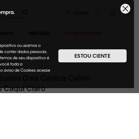
ompra.
ENTRAR
FANTIL
PERFUMES
OPORTUNIDADES
ispositivo ou usamos o
ode conter dados pessoais.
ESTOU CIENTE
temos de seu dispositivo é
Tricots
 você toda a
sso aviso de Cookies acesse
culino Gola Careca Calvin
s Caqui Claro