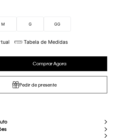
M
G
GG
tual
Tabela de Medidas
Comprar Agora
Pedir de presente
duto
ões