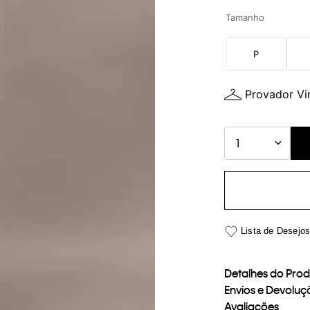
Tamanho
P
Provador Vir
1
Detalhes do Pro
Envios e Devoluç
Avaliações