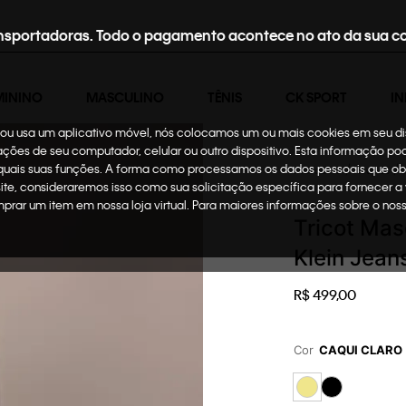
nsportadoras. Todo o pagamento acontece no ato da sua c
MININO
MASCULINO
TÊNIS
CK SPORT
IN
te ou usa um aplicativo móvel, nós colocamos um ou mais cookies em seu d
mações de seu computador, celular ou outro dispositivo. Esta informação p
 quais suas funções. A forma como processamos os dados pessoais que ob
Masculino
Roupas
site, consideraremos isso como sua solicitação específica para fornecer a
omprar um item em nossa loja virtual. Para maiores informações sobre o no
Tricot Mas
Klein Jean
R$
499
,
00
Cor
CAQUI CLARO