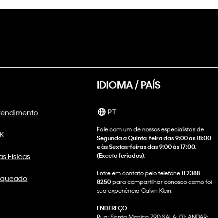
IDIOMA / PAÍS
Atendimento
PT
Fale com um de nossos especialistas de
CK
Segunda a Quinta-feira das 9:00 as 18:00
e às Sextas-feiras das 9:00 às 17:00.
as Físicas
(Exceto feriados)
.
Entre em contato pelo telefone
11 2388-
nqueado
8250
para compartilhar conosco como foi
sua experiência Calvin Klein.
ENDEREÇO
Rua: Santa Monica 790 SALA: 01; ANDAR: