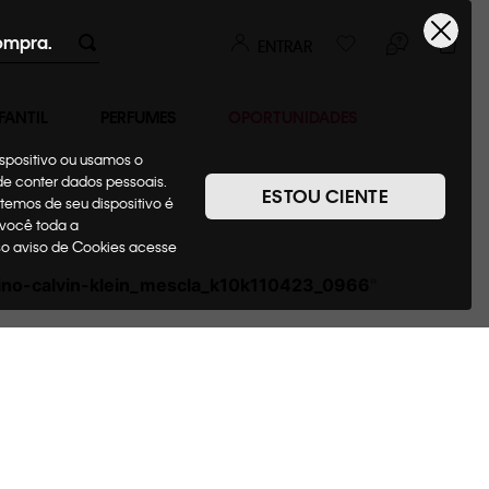
ompra.
ENTRAR
FANTIL
PERFUMES
OPORTUNIDADES
ispositivo ou usamos o
ode conter dados pessoais.
ESTOU CIENTE
temos de seu dispositivo é
 você toda a
sso aviso de Cookies acesse
rino-calvin-klein_mescla_k10k110423_0966
"