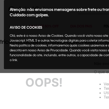
Buscar
Atenção: não enviamos mensagens sobre frete ou tra
Cuidado com golpes.
SALE ATÉ 50% OFF
DIA DOS PAIS
FE
AVISO DE COOKIES
Olá, este é o nosso Aviso de Cookies. Quando você visita nosso si
tricot-masculino-merino-calvin-klein_
Javascript, HTML 5 e outras tecnologias digitais para coletar infor
Nesta política de cookies, informaremos quais cookies usaremos e
descrita em nosso Aviso de Privacidade. Quando você visita nosso 
funcionalidade do site, incluindo, entre outros, a capacidade de c
o link.
Não enc
O que e
OOPS!
Ve
Ten
Ut
Te