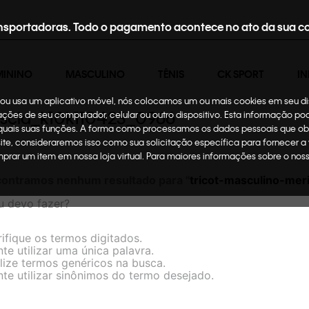
nsportadoras. Todo o pagamento acontece no ato da sua c
MININO
MASCULINO
TÊNIS
CK SPORT
IN
te ou usa um aplicativo móvel, nós colocamos um ou mais cookies em seu d
mescla_k10k110423_0966
mações de seu computador, celular ou outro dispositivo. Esta informação p
 quais suas funções. A forma como processamos os dados pessoais que ob
site, consideraremos isso como sua solicitação específica para fornecer a
omprar um item em nossa loja virtual. Para maiores informações sobre o no
ontramos nenhum resultado para "
tricot-masculino-me
u devo fazer?
rifique os termos digitados.
te utilizar uma única palavra.
ilize termos genéricos na busca.
nte utilizar sinônimos do termo desejado.