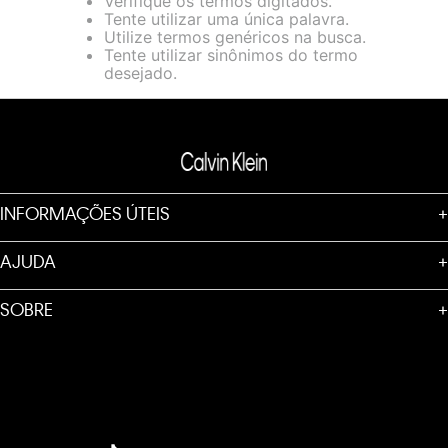
Verifique os termos digitados.
loja virtual. Para maiores informações sobre o nosso aviso de
Tente utilizar uma única palavra.
Cookies acesse o link.
Utilize termos genéricos na busca.
Tente utilizar sinônimos do termo
desejado.
INFORMAÇÕES ÚTEIS
+
AJUDA
+
SOBRE
+