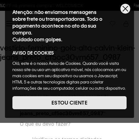
: WELCOMECK
Frete GRÁTIS nas compras aci
Atenção: não enviamos mensagens
sobre frete ou transportadoras. Todo o
pagamento acontece no ato da sua
compra.
Cuidado com golpes.
vestido-feminino-gola-alta-calvin-klein-
AVISO DE COOKIES
jeans_preto_cf5oc30vm657_0987
Olá, este é o nosso Aviso de Cookies. Quando você visita
nosso site ou usa um aplicativo móvel, nós colocamos um ou
OOPS!
mais cookies em seu dispositivo ou usamos o Javascript,
HTML 5 e outras tecnologias digitais para coletar
informações de seu computador, celular ou outro dispositivo.
Esta informação pode conter dados pessoais. Nesta política
Não encontramos nenhum resultado
de cookies, informaremos quais cookies usaremos e quais
para "
vestido-feminino-gola-alta-calvin-
ESTOU CIENTE
suas funções. A forma como processamos os dados
klein-
pessoais que obtemos de seu dispositivo é descrita em
jeans_preto_cf5oc30vm657_0987
"
nosso Aviso de Privacidade. Quando você visita nosso site,
O que eu devo fazer?
consideraremos isso como sua solicitação específica para
fornecer a você toda a funcionalidade do site, incluindo,
entre outros, a capacidade de comprar um item em nossa