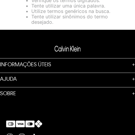
Verifique os termos digitados.
loja virtual. Para maiores informações sobre o nosso aviso de
Tente utilizar uma única palavra.
Cookies acesse o link.
Utilize termos genéricos na busca.
Tente utilizar sinônimos do termo
desejado.
INFORMAÇÕES ÚTEIS
+
AJUDA
+
SOBRE
+