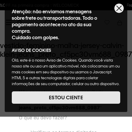
pra : WELCOMECK
Frete GRÁTIS nas compras
Atenção: não enviamos mensagens
sobre frete ou transportadoras. Todo o
pagamento acontece no ato da sua
compra.
Cuidado com golpes.
vestido-feminino-malha-jersey-calvin-
AVISO DE COOKIES
klein-jeans_preto_cf5pc30vm688_0987
Olá, este é o nosso Aviso de Cookies. Quando você visita
nosso site ou usa um aplicativo móvel, nós colocamos um ou
OOPS!
mais cookies em seu dispositivo ou usamos o Javascript,
HTML 5 e outras tecnologias digitais para coletar
informações de seu computador, celular ou outro dispositivo.
Esta informação pode conter dados pessoais. Nesta política
Não encontramos nenhum resultado
de cookies, informaremos quais cookies usaremos e quais
para "
vestido-feminino-malha-jersey-
ESTOU CIENTE
suas funções. A forma como processamos os dados
calvin-klein-
pessoais que obtemos de seu dispositivo é descrita em
jeans_preto_cf5pc30vm688_0987
"
nosso Aviso de Privacidade. Quando você visita nosso site,
O que eu devo fazer?
consideraremos isso como sua solicitação específica para
fornecer a você toda a funcionalidade do site, incluindo,
entre outros, a capacidade de comprar um item em nossa