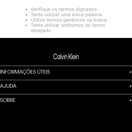
loja virtual. Para maiores informações sobre o nosso aviso de
Verifique os termos digitados.
Cookies acesse o link.
Tente utilizar uma única palavra.
Utilize termos genéricos na busca.
Tente utilizar sinônimos do termo
desejado.
INFORMAÇÕES ÚTEIS
+
AJUDA
+
SOBRE
+