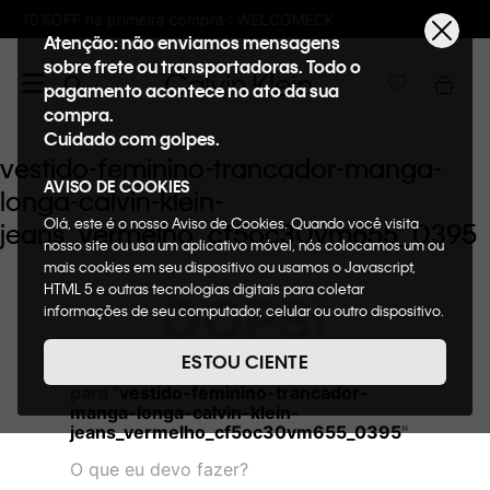
pra : WELCOMECK
Frete GRÁTIS nas compras
Atenção: não enviamos mensagens
sobre frete ou transportadoras. Todo o
pagamento acontece no ato da sua
compra.
Cuidado com golpes.
vestido-feminino-trancador-manga-
AVISO DE COOKIES
longa-calvin-klein-
Olá, este é o nosso Aviso de Cookies. Quando você visita
jeans_vermelho_cf5oc30vm655_0395
nosso site ou usa um aplicativo móvel, nós colocamos um ou
mais cookies em seu dispositivo ou usamos o Javascript,
HTML 5 e outras tecnologias digitais para coletar
OOPS!
informações de seu computador, celular ou outro dispositivo.
Esta informação pode conter dados pessoais. Nesta política
de cookies, informaremos quais cookies usaremos e quais
ESTOU CIENTE
Não encontramos nenhum resultado
suas funções. A forma como processamos os dados
para "
vestido-feminino-trancador-
pessoais que obtemos de seu dispositivo é descrita em
manga-longa-calvin-klein-
nosso Aviso de Privacidade. Quando você visita nosso site,
jeans_vermelho_cf5oc30vm655_0395
"
consideraremos isso como sua solicitação específica para
fornecer a você toda a funcionalidade do site, incluindo,
O que eu devo fazer?
entre outros, a capacidade de comprar um item em nossa