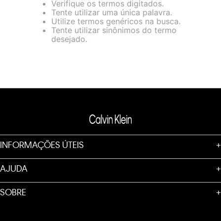
Verifique os termos digitados.
loja virtual. Para maiores informações sobre o nosso aviso de
Tente utilizar uma única palavra.
Cookies acesse o link.
Utilize termos genéricos na busca.
Tente utilizar sinônimos do termo
desejado.
INFORMAÇÕES ÚTEIS
+
AJUDA
+
SOBRE
+