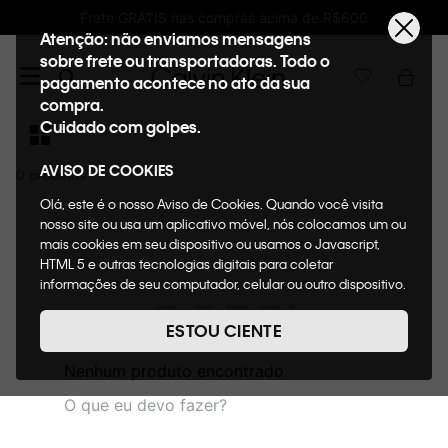
Frete GRÁTIS nas compras acima de R$600
Atenção: não enviamos mensagens
sobre frete ou transportadoras. Todo o
pagamento acontece no ato da sua
compra.
Cuidado com golpes.
AVISO DE COOKIES
0
Olá, este é o nosso Aviso de Cookies. Quando você visita
nosso site ou usa um aplicativo móvel, nós colocamos um ou
mais cookies em seu dispositivo ou usamos o Javascript,
HTML 5 e outras tecnologias digitais para coletar
informações de seu computador, celular ou outro dispositivo.
OOPS!
Esta informação pode conter dados pessoais. Nesta política
de cookies, informaremos quais cookies usaremos e quais
ESTOU CIENTE
suas funções. A forma como processamos os dados
pessoais que obtemos de seu dispositivo é descrita em
Nenhum produto encontrado
nosso Aviso de Privacidade. Quando você visita nosso site,
O que eu devo fazer?
consideraremos isso como sua solicitação específica para
fornecer a você toda a funcionalidade do site, incluindo,
entre outros, a capacidade de comprar um item em nossa