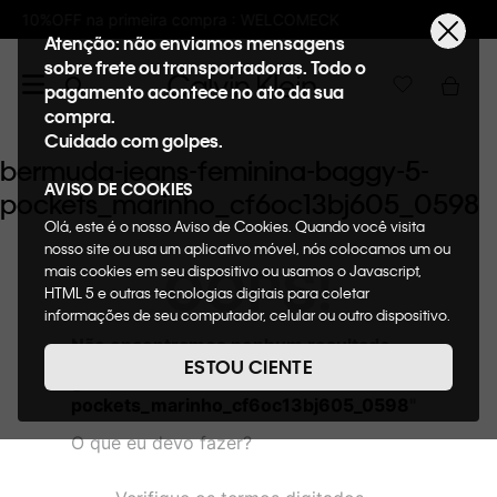
pra : WELCOMECK
Frete GRÁTIS nas compras
Atenção: não enviamos mensagens
sobre frete ou transportadoras. Todo o
pagamento acontece no ato da sua
compra.
Cuidado com golpes.
bermuda-jeans-feminina-baggy-5-
AVISO DE COOKIES
pockets_marinho_cf6oc13bj605_0598
Olá, este é o nosso Aviso de Cookies. Quando você visita
nosso site ou usa um aplicativo móvel, nós colocamos um ou
OOPS!
mais cookies em seu dispositivo ou usamos o Javascript,
HTML 5 e outras tecnologias digitais para coletar
informações de seu computador, celular ou outro dispositivo.
Esta informação pode conter dados pessoais. Nesta política
Não encontramos nenhum resultado
de cookies, informaremos quais cookies usaremos e quais
para "
bermuda-jeans-feminina-baggy-
ESTOU CIENTE
suas funções. A forma como processamos os dados
5-
pessoais que obtemos de seu dispositivo é descrita em
pockets_marinho_cf6oc13bj605_0598
"
nosso Aviso de Privacidade. Quando você visita nosso site,
O que eu devo fazer?
consideraremos isso como sua solicitação específica para
fornecer a você toda a funcionalidade do site, incluindo,
entre outros, a capacidade de comprar um item em nossa