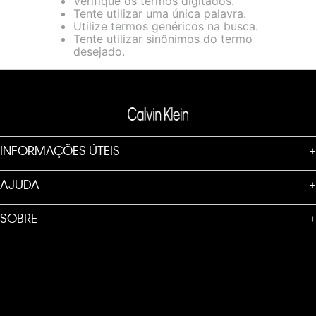
Verifique os termos digitados.
loja virtual. Para maiores informações sobre o nosso aviso de
Tente utilizar uma única palavra.
Cookies acesse o link.
Utilize termos genéricos na busca.
Tente utilizar sinônimos do termo
desejado.
INFORMAÇÕES ÚTEIS
+
AJUDA
+
SOBRE
+