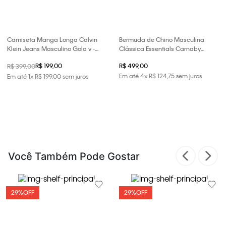
Camiseta Manga Longa Calvin
Bermuda de Chino Masculina
Klein Jeans Masculino Gola v -
Clássica Essentials Carnaby
Preto
Calvin Klein - Preto
R$ 199,00
R$ 499,00
R$ 399,00
Em até
4
x
R$
124
,
75
sem juros
Em até
1
x
R$
199
,
00
sem juros
Você Também Pode Gostar
29%
OFF
29%
OFF