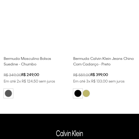
Bermuda Masculino Bolsos
Bermuda Calvin Klein Jeans Chino
Suedine - Chumbo
Com Cadarço - Preto
R$
249
,
00
R$
399
,
00
R$
349
,
00
R$
559
,
00
Em até
2
x
R$
124
,
50
sem juros
Em até
3
x
R$
133
,
00
sem juros