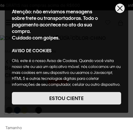
Ganhe 10% de GIFTBACK em todas as compras
Atenção: não enviamos mensagens
sobre frete ou transportadoras. Todo o
pagamento acontece no ato da sua
compra.
Cuidado com golpes.
AVISO DE COOKIES
Masculino
Roupas
Bermudas
Olá, este é o nosso Aviso de Cookies. Quando você visita
VOLTAR
nosso site ou usa um aplicativo móvel, nós colocamos um ou
Bermuda Masculina Color Chino Calvin Klein
mais cookies em seu dispositivo ou usamos o Javascript,
Chumbo
HTML 5 e outras tecnologias digitais para coletar
R$
359
,
00
R$
499
,
00
28%
OFF
informações de seu computador, celular ou outro dispositivo.
Esta informação pode conter dados pessoais. Nesta política
de cookies, informaremos quais cookies usaremos e quais
ESTOU CIENTE
Cor
Chumbo
suas funções. A forma como processamos os dados
pessoais que obtemos de seu dispositivo é descrita em
nosso Aviso de Privacidade. Quando você visita nosso site,
consideraremos isso como sua solicitação específica para
fornecer a você toda a funcionalidade do site, incluindo,
Tamanho
entre outros, a capacidade de comprar um item em nossa