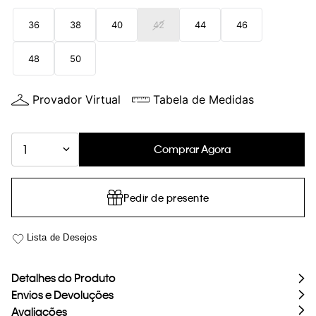
loja virtual. Para maiores informações sobre o nosso aviso de
36
38
40
42
44
46
Cookies acesse o link.
48
50
Provador Virtual
Tabela de Medidas
Comprar Agora
1
Pedir de presente
Detalhes do Produto
Envios e Devoluções
Avaliações