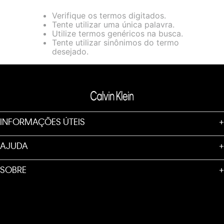
loja virtual. Para maiores informações sobre o nosso aviso de
Verifique os termos digitados.
Cookies acesse o link.
Tente utilizar uma única palavra.
Utilize termos genéricos na busca.
Tente utilizar sinônimos do termo
desejado.
INFORMAÇÕES ÚTEIS
+
AJUDA
+
SOBRE
+