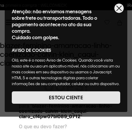
LCOMECK
Frete GRÁTIS nas compras acima 
Atenção: não enviamos mensagens
sobre frete ou transportadoras. Todo o
pagamento acontece no ato da sua
compra.
Cuidado com golpes.
blazer-feminino-amarracao-linho-
AVISO DE COOKIES
coenizado-calvin-klein_caqui-
Olá, este é o nosso Aviso de Cookies. Quando você visita
claro_cf4pw07bl089_0712
nosso site ou usa um aplicativo móvel, nós colocamos um ou
mais cookies em seu dispositivo ou usamos o Javascript,
HTML 5 e outras tecnologias digitais para coletar
OOPS!
informações de seu computador, celular ou outro dispositivo.
Esta informação pode conter dados pessoais. Nesta política
de cookies, informaremos quais cookies usaremos e quais
ESTOU CIENTE
Não encontramos nenhum resultado
suas funções. A forma como processamos os dados
para "
blazer-feminino-amarracao-linho-
pessoais que obtemos de seu dispositivo é descrita em
coenizado-calvin-klein_caqui-
nosso Aviso de Privacidade. Quando você visita nosso site,
claro_cf4pw07bl089_0712
"
consideraremos isso como sua solicitação específica para
fornecer a você toda a funcionalidade do site, incluindo,
O que eu devo fazer?
entre outros, a capacidade de comprar um item em nossa