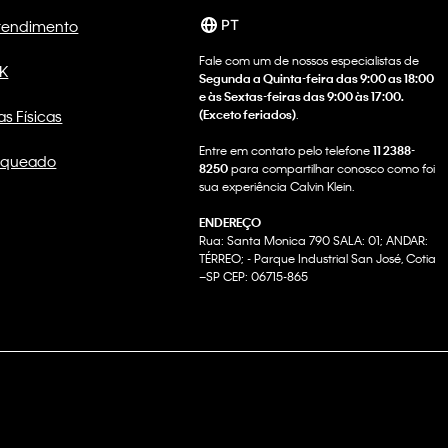
Atendimento
PT
Fale com um de nossos especialistas de
CK
Segunda a Quinta-feira das 9:00 as 18:00
e às Sextas-feiras das 9:00 às 17:00.
as Físicas
(Exceto feriados)
.
Entre em contato pelo telefone
11 2388-
nqueado
8250
para compartilhar conosco como foi
sua experiência Calvin Klein.
ENDEREÇO
Rua: Santa Monica 790 SALA: 01; ANDAR:
TÉRREO; - Parque Industrial San José, Cotia
–SP CEP: 06715-865