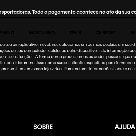
nsportadoras. Todo o pagamento acontece no ato da sua c
MININO
MASCULINO
TÊNIS
CK SPORT
IN
te ou usa um aplicativo móvel, nós colocamos um ou mais cookies em seu d
mações de seu computador, celular ou outro dispositivo. Esta informação p
 quais suas funções. A forma como processamos os dados pessoais que ob
site, consideraremos isso como sua solicitação específica para fornecer a
omprar um item em nossa loja virtual. Para maiores informações sobre o no
SOBRE
AJUDA